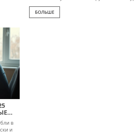
повлиял на цены импорта и повседневные
расходы. Подробнее в статье.
БОЛЬШЕ
25
ЫЕ
убли в
ски и