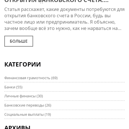
ПОДРОБНЫЙ РАЗБОР
Статья расскажет, какие документы потребуются для
открытия банковского счета в России, будь вы
частное лицо или предприниматель. Я объясню,
зачем вообще всё это нужно, как не нарваться на
лишние очереди, и что делать, если забыл важную
бумагу. Здесь же — небольшие лайфхаки для
БОЛЬШЕ
ускорения процесса и разбор типичных ошибок. Всё
просто, коротко и по делу.
КАТЕГОРИИ
Финансовая грамотность
(69)
Банки
(55)
Личные финансы
(30)
Банковские переводы
(26)
Социальные выплаты
(19)
АРХИВЫ