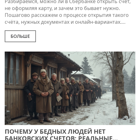
Разбираемся, можно ли в Сбербанке открыть счёт,
не оформляя карту, и зачем это бывает нужно.
Пошагово расскажем о процессе открытия такого
счёта, нужных документах и онлайн-вариантах.
Укажем реальные советы, если сервис нужен для
хранения денег, переводов или накоплений.
БОЛЬШЕ
Осветим плюсы и подводные камни такого
решения, чтобы вы точно знали, чего ждать.
Главное — четкие инструкции и никакой лишней
воды.
ПОЧЕМУ У БЕДНЫХ ЛЮДЕЙ НЕТ
БАНКОВСКИХ СЧЕТОВ: РЕАЛЬНЫЕ