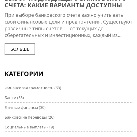
СЧЕТА: КАКИЕ ВАРИАНТЫ ДОСТУПНЫ
При выборе банковского счета важно учитывать
свои финансовые цели и предпочтения. Существуют
различные типы счетов — от текущих до
сберегательных и инвестиционных, каждый из
которых имеет свои особенности и преимущества.
Грамотный выбор счета может помочь в
БОЛЬШЕ
эффективном управлении личными финансами.
Рассмотрим ключевые аспекты, которые стоит
учесть при открытии банковского счета, и
КАТЕГОРИИ
предложим полезные советы для правильного
выбора.
Финансовая грамотность
(69)
Банки
(55)
Личные финансы
(30)
Банковские переводы
(26)
Социальные выплаты
(19)