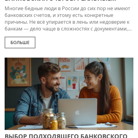
ПРИЧИНЫ И ЧТО МОЖНО СДЕЛАТЬ
Многие бедные люди в России до сих пор не имеют
банковских счетов, и этому есть конкретные
причины. Не всё упирается в лень или недоверие к
банкам — дело чаще в сложностях с документами,
высоких комиссиях и банальном отсутствии
удобных офисов поблизости. В этой статье
БОЛЬШЕ
разберём самые частые причины отказа от
банковских услуг, реальные примеры и рабочие
советы, как всё-таки открыть счёт без проблем.
Поговорим и о бесплатных альтернативах, о
которых мало кто знает.
ВЫБОР ПОДХОДЯЩЕГО БАНКОВСКОГО