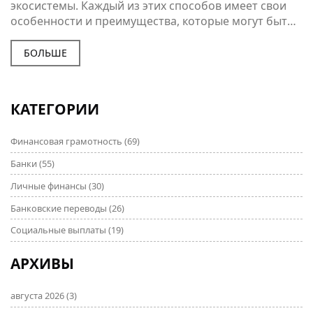
экосистемы. Каждый из этих способов имеет свои
особенности и преимущества, которые могут быть
решающими в зависимости от конкретных
ситуаций. Понимание различий между переводом
БОЛЬШЕ
на карту и на счет помогает выбрать наиболее
подходящий вариант для ваших нужд. В статье мы
рассмотрим существенные аспекты, на которые
КАТЕГОРИИ
стоит обратить внимание, чтобы добиться
максимально выгодного и комфортного результата.
Финансовая грамотность
(69)
Банки
(55)
Личные финансы
(30)
Банковские переводы
(26)
Социальные выплаты
(19)
АРХИВЫ
августа 2026
(3)