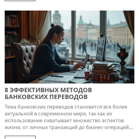
разберём, как на самом деле обстоят дела с
конфиденциальностью банковских переводов
внутри одного финансового учреждения, какие
правила регулируют эту сферу и что стоит знать для
защиты своих финансов.
8 ЭФФЕКТИВНЫХ МЕТОДОВ
БАНКОВСКИХ ПЕРЕВОДОВ
Тема банковских переводов становится все более
актуальной в современном мире, так как их
использование охватывает множество аспектов
жизни, от личных транзакций до бизнес-операций. В
статье описываются различные методы банковских