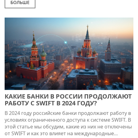
переводов, включая их преимущества и недостатки.
БОЛЬШЕ
Рассматриваются вопросы безопасности, скорости
и простоты проведения операций, а также
особенности, которые следует учитывать при
выборе подходящего метода перевода. Будут
освещены основные ошибки, которых следует
избегать, чтобы минимизировать риски при работе
с денежными средствами.
КАКИЕ БАНКИ В РОССИИ ПРОДОЛЖАЮТ
РАБОТУ С SWIFT В 2024 ГОДУ?
В 2024 году российские банки продолжают работу в
условиях ограниченного доступа к системе SWIFT. В
этой статье мы обсудим, какие из них не отключены
от SWIFT и как это влияет на международные