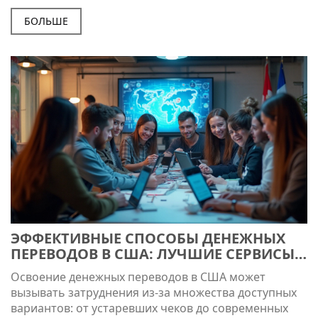
банковские операции. Понимание текущего
состояния финансового сектора может быть
БОЛЬШЕ
полезно для планирования личных и деловых
операций. Мы также обсудим перспективы
дальнейшего сотрудничества российских банков с
международной системой.
ЭФФЕКТИВНЫЕ СПОСОБЫ ДЕНЕЖНЫХ
ПЕРЕВОДОВ В США: ЛУЧШИЕ СЕРВИСЫ
И СОВЕТЫ
Освоение денежных переводов в США может
вызывать затруднения из-за множества доступных
вариантов: от устаревших чеков до современных