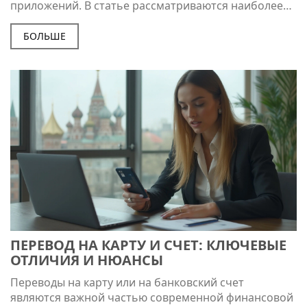
приложений. В статье рассматриваются наиболее
популярные и надежные сервисы для денежных
переводов в Америке. Обсуждаются такие вопросы,
БОЛЬШЕ
как безопасность, скорость и стоимость
транзакций, а также даны практические советы,
которые помогут сэкономить деньги и время.
Читатель сможет выбрать подходящий способ
перевода в зависимости от своих потребностей.
ПЕРЕВОД НА КАРТУ И СЧЕТ: КЛЮЧЕВЫЕ
ОТЛИЧИЯ И НЮАНСЫ
Переводы на карту или на банковский счет
являются важной частью современной финансовой