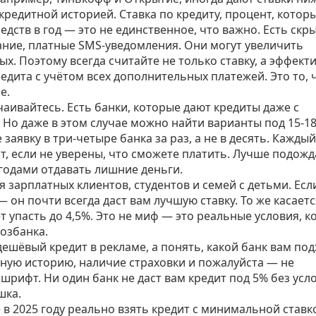
 кредитной историей.
Ставка по кредиту
,
процент, котор
едств в год
— это не единственное, что важно. Есть скр
ание, платные SMS-уведомления. Они могут увеличить
х. Поэтому всегда считайте не только ставку, а
эффект
едита с учётом всех дополнительных платежей
. Это то, 
е.
тчаивайтесь. Есть банки, которые дают кредиты даже с
 Но даже в этом случае можно найти варианты под 15-18
заявку в три-четыре банка за раз, а не в десять. Каждый
ит, если не уверены, что сможете платить. Лучше подожд
годами отдавать лишние деньги.
зарплатных клиентов, студентов и семей с детьми. Есл
— он почти всегда даст вам лучшую ставку. То же касаетс
ет упасть до 4,5%. Это не миф — это реальные условия, 
хозбанка.
дешёвый кредит в рекламе, а понять, какой банк вам по
тную историю, наличие страховки и пожалуйста — не
шрифт. Ни один банк не даст вам кредит под 5% без усл
шка.
в 2025 году реально взять кредит с минимальной ставко