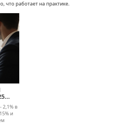
о, что работает на практике.
Я
25
- 2,1% в
15% и
ем