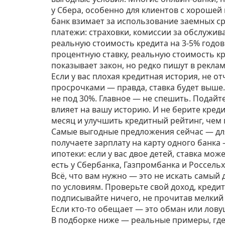
у Сбера, особенно для клиентов с хорошей
банк взимает за использование заемных ср
платежи: страховки, комиссии за обслужив
реальную стоимость кредита на 3-5% годовы
процентную ставку
,
реальную стоимость кр
показывает закон, но редко пишут в реклам
Если у вас плохая кредитная история, не о
просрочками — правда, ставка будет выше.
не под 30%. Главное — не спешить. Подайте 
влияет на вашу историю. И не берите кред
месяц и улучшить кредитный рейтинг, чем 
Самые выгодные предложения сейчас — для 
получаете зарплату на карту одного банка 
ипотеки: если у вас двое детей, ставка мож
есть у Сбербанка, Газпромбанка и Россель
Всё, что вам нужно — это не искать самый 
по условиям. Проверьте свой доход, креди
подписывайте ничего, не прочитав мелкий 
Если кто-то обещает — это обман или лову
В подборке ниже — реальные примеры, где 