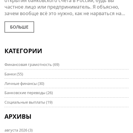
открытия банковского счета в России, будь вы
частное лицо или предприниматель. Я объясню,
зачем вообще всё это нужно, как не нарваться на
лишние очереди, и что делать, если забыл важную
бумагу. Здесь же — небольшие лайфхаки для
БОЛЬШЕ
ускорения процесса и разбор типичных ошибок. Всё
просто, коротко и по делу.
КАТЕГОРИИ
Финансовая грамотность
(69)
Банки
(55)
Личные финансы
(30)
Банковские переводы
(26)
Социальные выплаты
(19)
АРХИВЫ
августа 2026
(3)