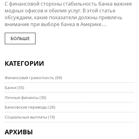
С финансовой стороны стабильность банка важнее
модных офисов и обилия услуг. В этой статье
обсуждаем, какие показатели должны привлечь
внимание при выборе банка в Америке.
Рассмотрим, какие банки имеют наибольшую
устойчивость в кризисные моменты. Также мы
БОЛЬШЕ
поделимся полезными советами для инвесторов и
клиентов по оценке надежности банковской
системы.
КАТЕГОРИИ
Финансовая грамотность
(69)
Банки
(55)
Личные финансы
(30)
Банковские переводы
(26)
Социальные выплаты
(19)
АРХИВЫ