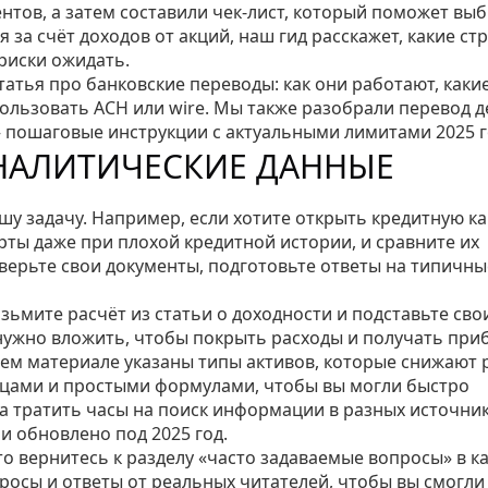
тов, а затем составили чек‑лист, который поможет вы
ся за счёт доходов от акций, наш гид расскажет, какие ст
 риски ожидать.
статья про банковские переводы: как они работают, каки
пользовать ACH или wire. Мы также разобрали перевод д
пошаговые инструкции с актуальными лимитами 2025 г
НАЛИТИЧЕСКИЕ ДАННЫЕ
шу задачу. Например, если хотите открыть кредитную ка
рты даже при плохой кредитной истории, и сравните их
оверьте свои документы, подготовьте ответы на типичны
зьмите расчёт из статьи о доходности и подставьте сво
 нужно вложить, чтобы покрыть расходы и получать при
ем материале указаны типы активов, которые снижают р
ицами и простыми формулами, чтобы вы могли быстро
а тратить часы на поиск информации в разных источник
и обновлено под 2025 год.
то вернитесь к разделу «часто задаваемые вопросы» в к
росы и ответы от реальных читателей, чтобы вы смогли