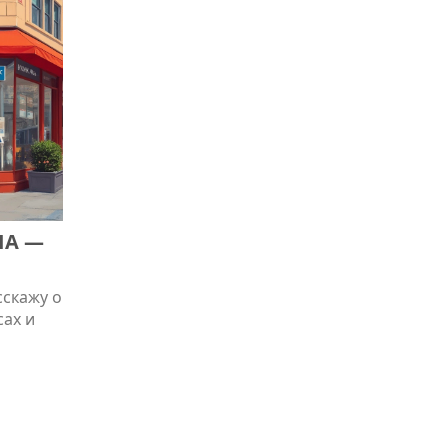
ША —
сскажу о
сах и