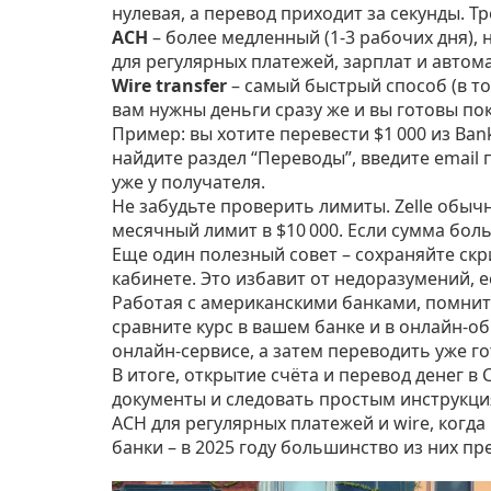
нулевая, а перевод приходит за секунды. Т
ACH
– более медленный (1‑3 рабочих дня),
для регулярных платежей, зарплат и автом
Wire transfer
– самый быстрый способ (в тот
вам нужны деньги сразу же и вы готовы п
Пример: вы хотите перевести $1 000 из Bank
найдите раздел “Переводы”, введите email 
уже у получателя.
Не забудьте проверить лимиты. Zelle обычн
месячный лимит в $10 000. Если сумма боль
Еще один полезный совет – сохраняйте ск
кабинете. Это избавит от недоразумений, 
Работая с американскими банками, помните
сравните курс в вашем банке и в онлайн‑о
онлайн‑сервисе, а затем переводить уже г
В итоге, открытие счёта и перевод денег в
документы и следовать простым инструкция
ACH для регулярных платежей и wire, когд
банки – в 2025 году большинство из них п