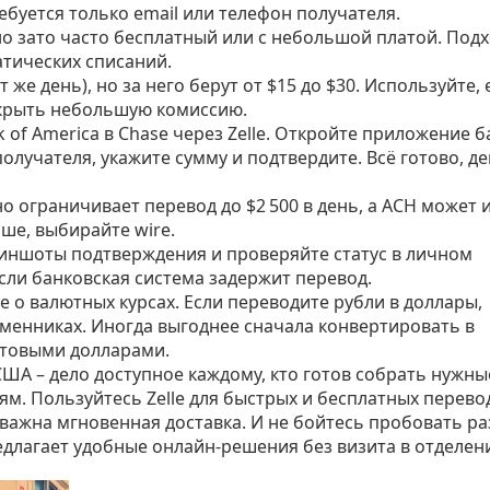
ребуется только email или телефон получателя.
 но зато часто бесплатный или с небольшой платой. Под
атических списаний.
 же день), но за него берут от $15 до $30. Используйте, 
окрыть небольшую комиссию.
 of America в Chase через Zelle. Откройте приложение б
получателя, укажите сумму и подтвердите. Всё готово, д
о ограничивает перевод до $2 500 в день, а ACH может 
ше, выбирайте wire.
риншоты подтверждения и проверяйте статус в личном
если банковская система задержит перевод.
 о валютных курсах. Если переводите рубли в доллары,
бменниках. Иногда выгоднее сначала конвертировать в
отовыми долларами.
 США – дело доступное каждому, кто готов собрать нужны
м. Пользуйтесь Zelle для быстрых и бесплатных перево
а важна мгновенная доставка. И не бойтесь пробовать р
редлагает удобные онлайн‑решения без визита в отделен