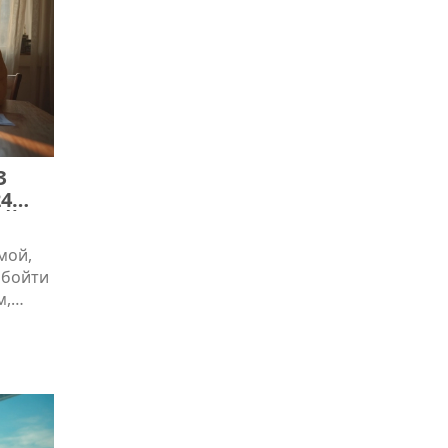
З
4
ОЙ
мой,
обойти
м,
,
о
аранее
ои
ый