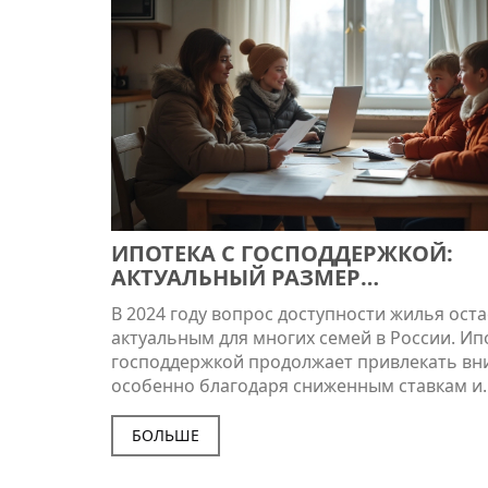
возможностей позволит принять более
взвешенные решения.
ИПОТЕКА С ГОСПОДДЕРЖКОЙ:
АКТУАЛЬНЫЙ РАЗМЕР
ПЕРВОНАЧАЛЬНОГО ВЗНОСА В 20
В 2024 году вопрос доступности жилья оста
ГОДУ
актуальным для многих семей в России. Ип
господдержкой продолжает привлекать вн
особенно благодаря сниженным ставкам и
выгодным условиям. Одним из ключевых а
остается размер первоначального взноса,
БОЛЬШЕ
который может значительно повлиять на 
купить жилье. В этой статье рассмотрим