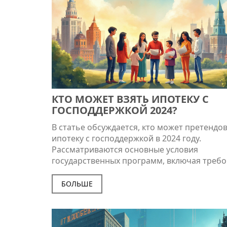
КТО МОЖЕТ ВЗЯТЬ ИПОТЕКУ С
ГОСПОДДЕРЖКОЙ 2024?
В статье обсуждается, кто может претендо
ипотеку с господдержкой в 2024 году.
Рассматриваются основные условия
государственных программ, включая требо
заемщикам. Подчеркивается значение лич
доходов и семейного положения. Приводят
БОЛЬШЕ
полезные советы по подготовке к подаче з
ипотеку. Отличный источник информации д
кто планирует покупку жилья с господдерж