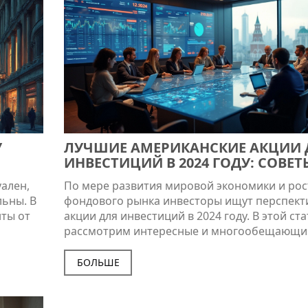
как сделать свои инвестиции максимально
эффективными в 2024 году.
У
ЛУЧШИЕ АМЕРИКАНСКИЕ АКЦИИ 
ИНВЕСТИЦИЙ В 2024 ГОДУ: СОВЕТ
РЕКОМЕНДАЦИИ
уален,
По мере развития мировой экономики и рос
льны. В
фондового рынка инвесторы ищут перспек
ты от
акции для инвестиций в 2024 году. В этой ст
рассмотрим интересные и многообещающи
м, как
компании на американском рынке, которые 
та
стать отличным объектом для вложений.
БОЛЬШЕ
ческие
Проанализируем их потенциал и предостав
денциях
полезные рекомендации для выбора акций. 
обсудим ключевые факторы, которые стоит