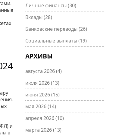
тами.
Личные финансы
(30)
данные
Вклады
(28)
кетах
Банковские переводы
(26)
Социальные выплаты
(19)
АРХИВЫ
024
августа 2026
(4)
июля 2026
(13)
пару
июня 2026
(15)
рения.
ных
мая 2026
(14)
апреля 2026
(10)
ФЛ) и
марта 2026
(13)
йлы в