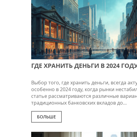
ГДЕ ХРАНИТЬ ДЕНЬГИ В 2024 ГОД
Выбор того, где хранить деньги, всегда акт
особенно в 2024 году, когда рынки нестаби
статье рассматриваются различные вариан
традиционных банковских вкладов до
современных инвестиций в акции. Разбирае
защитить свои сбережения и добиться рос
БОЛЬШЕ
капитала. Читателям предлагаются практи
советы и интересные факты о текущих тен
в мире финансов. Понимание рисков и