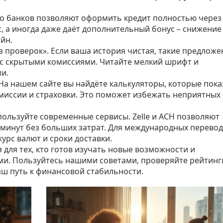
во банков позволяют оформить кредит полностью через
с, а иногда даже даёт дополнительный бонус – снижение
йн.
з проверок». Если ваша история чистая, такие предложе
 с скрытыми комиссиями. Читайте мелкий шрифт и
и.
 На нашем сайте вы найдёте калькуляторы, которые пок
омиссии и страховки. Это поможет избежать неприятных
пользуйте современные сервисы. Zelle и ACH позволяют
 минут без больших затрат. Для международных перево
урс валют и сроки доставки.
 для тех, кто готов изучать новые возможности и
и. Пользуйтесь нашими советами, проверяйте рейтинги
ваш путь к финансовой стабильности.