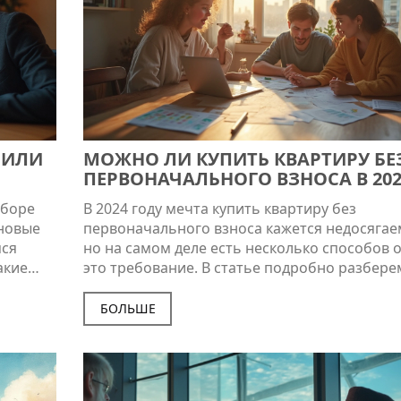
 ИЛИ
МОЖНО ЛИ КУПИТЬ КВАРТИРУ БЕ
ПЕРВОНАЧАЛЬНОГО ВЗНОСА В 202
ГОДУ: ИПОТЕКА С ГОСПОДДЕРЖК
ыборе
В 2024 году мечта купить квартиру без
 новые
первоначального взноса кажется недосягае
яся
но на самом деле есть несколько способов 
акие
это требование. В статье подробно разбере
аться,
какие существуют программы господдержки
есные
реальные лайфхаки и тонкости оформления
БОЛЬШЕ
ипотеки. Расскажем о рисках, которые важн
ы.
учесть, и о том, к каким документам стоит з
подготовиться. Если вы хотите улучшить св
жилищные условия, но не накопили на перв