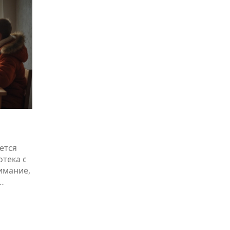
учитывать при инвестировании в американ
акции.
24
ется
отека с
имание,
спектов
решение