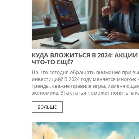
КУДА ВЛОЖИТЬСЯ В 2024: АКЦИИ
ЧТО-ТО ЕЩЁ?
На что сегодня обращать внимание при в
инвестиций? В 2024 году меняется многое:
тренды, свежие правила игры, изменяюща
экономика. Эта статья поможет понять, в к
акции и сектора сейчас есть смысл вкладыв
как минимизировать риски, и какие интер
БОЛЬШЕ
возможности открываются для частного
инвестора. Всё честно, по фактам и без вод