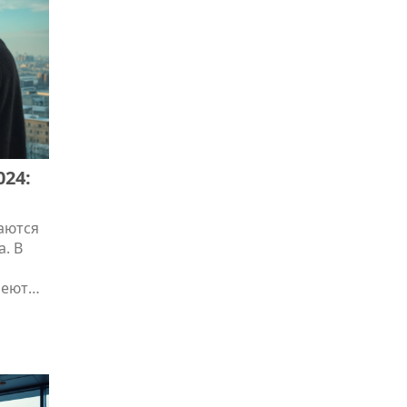
е
24:
даются
. В
меют
ой
те,