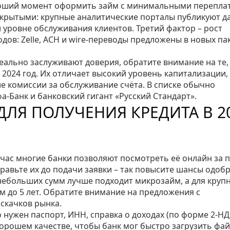
ороший момент оформить займ с минимальными перепла
открытыми: крупные аналитические порталы публикуют 
 уровне обслуживания клиентов. Третий фактор – рост
ов: Zelle, ACH и wire‑переводы предложены в новых па
реально заслуживают доверия, обратите внимание на те,
 2024 год. Их отличает высокий уровень капитализации,
е комиссии за обслуживание счёта. В списке обычно
а‑Банк и банковский гигант «Русский Стандарт».
ЛЯ ПОЛУЧЕНИЯ КРЕДИТА В 2
час многие банки позволяют посмотреть её онлайн за 
правьте их до подачи заявки – так повысите шансы одоб
 небольших сумм лучше подходит микрозайм, а для круп
м до 5 лет. Обратите внимание на предложения с
скачков рынка.
 нужен паспорт, ИНН, справка о доходах (по форме 2‑НД
 хорошем качестве, чтобы банк мог быстро загрузить фа