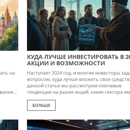
взнос, здесь найдете простые и эффективны
советы.
КУДА ЛУЧШЕ ИНВЕСТИРОВАТЬ В 20
АКЦИИ И ВОЗМОЖНОСТИ
вать на
Наступает 2024 год, и многие инвесторы за
вопросом, куда лучше вложить свои средства
данной статье мы рассмотрим ключевые
вания к
тенденции на рынке акций, какие сектора и
ных
потенциал роста и на что следует обратить
ся
внимание, чтобы минимизировать риски и
БОЛЬШЕ
аявки на
увеличить прибыль. В условиях турбулентн
ля тех,
экономики важно принимать обоснованные
кой.
решения, опираясь на анализ и факты. Узнай