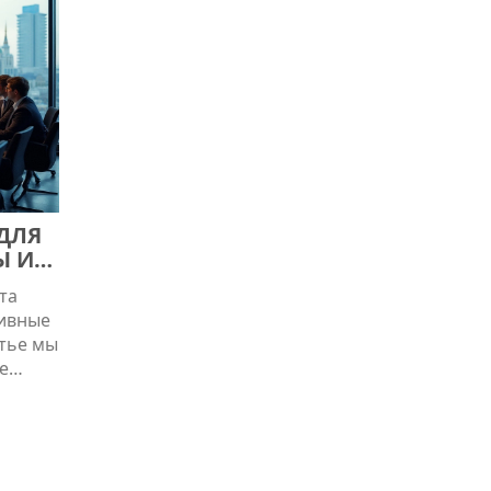
ДЛЯ
Ы И
та
тивные
атье мы
е
могут
им
Также