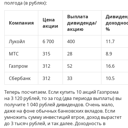
полгода (в рублях):
Выплата
Дивиден
Цена
Компания
дивиденда/
доходнос
акции
акцию
%
Лукойл
6 700
400
11.7
МТС
315
28
8.9
Газпром
312
52
16.6
Сбербанк
312
33
10.5
Теперь посчитаем. Если купить 10 акций Газпрома
на 3 120 рублей, то за год (два периода выплаты) вы
получите 1 040 рублей дивидендов. Очень мало,
даже на фоне обычных банковских вкладов. Если
умножить сумму инвестиций втрое, доход вырастет
до 3 тысяч рублей, и так далее. Доходность в