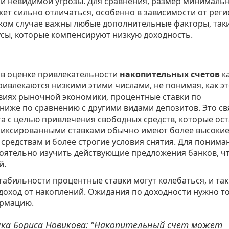
й невидимой угрозы. Для сравнения, размер минималь
ет сильно отличаться, особенно в зависимости от рег
аком случае важны любые дополнительные факторы, таки
сы, которые компенсируют низкую доходность.
 в оценке привлекательности
накопительных счетов
к
ивлекаются низкими этими числами, не понимая, как э
овиях рыночной экономики, процентные ставки по
ниже по сравнению с другими видами депозитов. Это св
та с целью привлечения свободных средств, которые ос
фиксированными ставками обычно имеют более высоки
средствам и более строгие условия снятия. Для понима
оятельно изучить действующие предложения банков, ч
й.
табильности процентные ставки могут колебаться, и та
доход от накоплений. Ожидания по доходности нужно т
ормацию.
нка Бориса Новикова: "Накопительный счет может