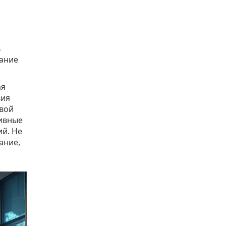
ь
ание
ая
вия
овой
тивные
й. Не
ание,