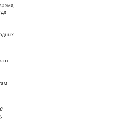
время,
где
бодных
 что
гам
й
ь