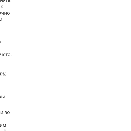
 к
очно
и
с
чета.
ти,
или
и во
шим