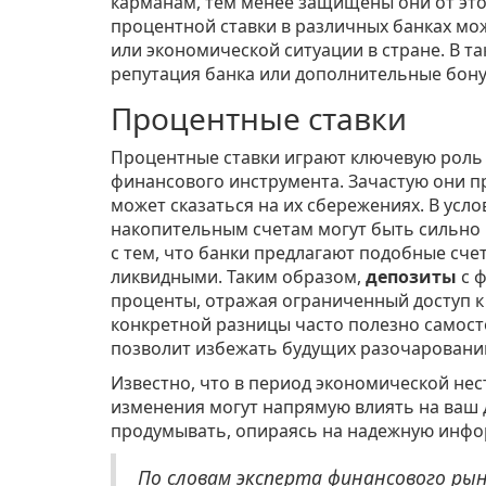
карманам, тем менее защищены они от это
процентной ставки в различных банках мож
или экономической ситуации в стране. В т
репутация банка или дополнительные бону
Процентные ставки
Процентные ставки играют ключевую роль
финансового инструмента. Зачастую они пр
может сказаться на их сбережениях. В усл
накопительным счетам могут быть сильно 
с тем, что банки предлагают подобные сче
ликвидными. Таким образом,
депозиты
с 
проценты, отражая ограниченный доступ к 
конкретной разницы часто полезно самост
позволит избежать будущих разочаровани
Известно, что в период экономической нес
изменения могут напрямую влиять на ваш 
продумывать, опираясь на надежную инф
По словам эксперта финансового ры