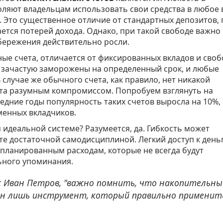
оляют владельцам использовать свои средства в любое 
 Это существенное отличие от стандартных депозитов, 
ется потерей дохода. Однако, при такой свободе важно
бережения действительно росли.
ные счета, отличается от фиксированных вкладов и сво
и зачастую заморожены на определенный срок, и любые
 случае же обычного счета, как правило, нет никакой
ета разумным компромиссом. Попробуем взглянуть на
ледние годы популярность таких счетов выросла на 10%,
менных вкладчиков.
 идеальной системе? Разумеется, да. Гибкость может
ете достаточной самодисциплиной. Легкий доступ к день
апланированным расходам, которые не всегда будут
ьного упоминания.
 Иван Петров, "важно помнить, что накопительны
он лишь инструмент, который правильно применит