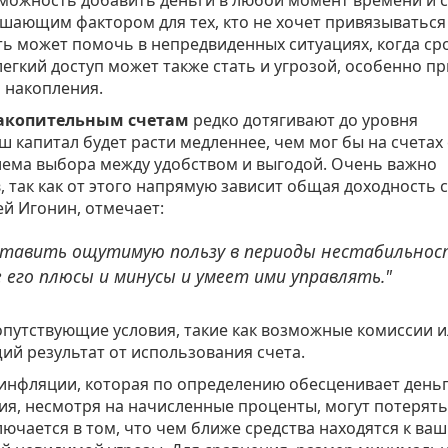
шающим фактором для тех, кто не хочет привязываться
ть может помочь в непредвиденных ситуациях, когда ср
легкий доступ может также стать и угрозой, особенно пр
 накопления.
акопительным счетам
редко дотягивают до уровня
аш капитал будет расти медленнее, чем мог бы на счетах 
блема выбора между удобством и выгодой. Очень важно
 так как от этого напрямую зависит общая доходность с
ей Игонин, отмечает:
тавить ощутимую пользу в периоды нестабильнос
 его плюсы и минусы и умеет ими управлять."
опутствующие условия, такие как возможные комиссии 
ий результат от использования счета.
 инфляции, которая по определению обесценивает деньг
ия, несмотря на начисленные проценты, могут потерять
ючается в том, что чем ближе средства находятся к ва