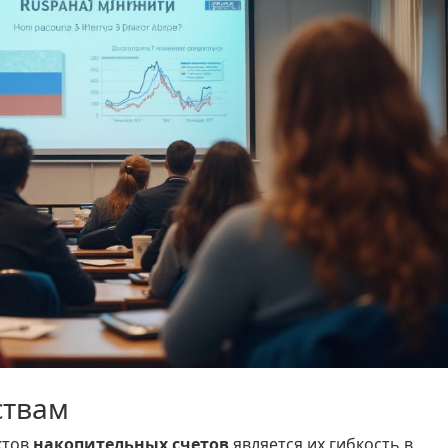
ствам
ктов
накопительных счетов
является их гибкость в