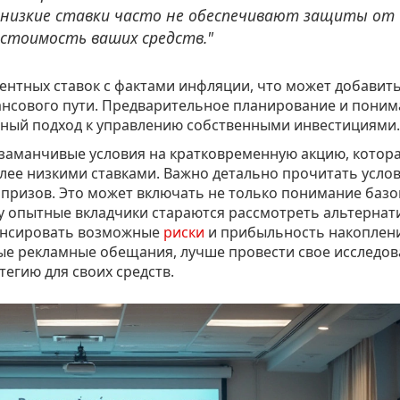
 низкие ставки часто не обеспечивают защиты от
 стоимость ваших средств."
ентных ставок с фактами инфляции, что может добавит
нсового пути. Предварительное планирование и поним
нный подход к управлению собственными инвестициями.
т заманчивые условия на кратковременную акцию, котор
лее низкими ставками. Важно детально прочитать усло
призов. Это может включать не только понимание баз
му опытные вкладчики стараются рассмотреть альтерна
лансировать возможные
риски
и прибыльность накоплени
ые рекламные обещания, лучше провести свое исследов
егию для своих средств.