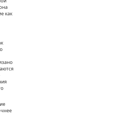
ной
иона
е как
ак
то
язано
таются
е
ния
то
кие
очнее