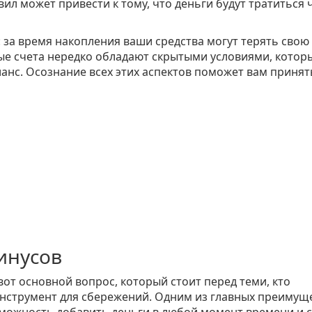
авил может привести к тому, что деньги будут тратиться 
 за время накопления ваши средства могут терять свою
ые счета нередко обладают скрытыми условиями, котор
анс. Осознание всех этих аспектов поможет вам принят
инусов
от основной вопрос, который стоит перед теми, кто
инструмент для сбережений. Одним из главных преимущ
озможность добавить деньги в любой момент времени и 