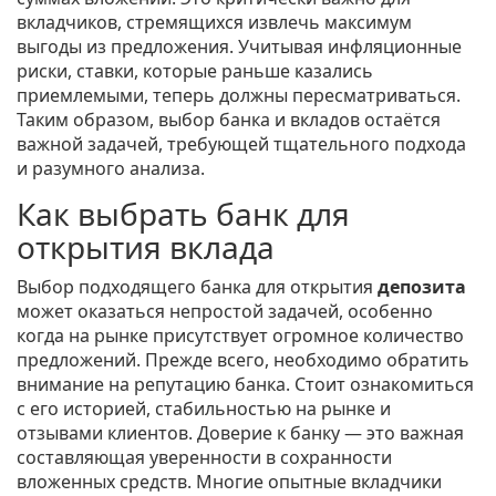
вкладчиков, стремящихся извлечь максимум
выгоды из предложения. Учитывая инфляционные
риски, ставки, которые раньше казались
приемлемыми, теперь должны пересматриваться.
Таким образом, выбор банка и вкладов остаётся
важной задачей, требующей тщательного подхода
и разумного анализа.
Как выбрать банк для
открытия вклада
Выбор подходящего банка для открытия
депозита
может оказаться непростой задачей, особенно
когда на рынке присутствует огромное количество
предложений. Прежде всего, необходимо обратить
внимание на репутацию банка. Стоит ознакомиться
с его историей, стабильностью на рынке и
отзывами клиентов. Доверие к банку — это важная
составляющая уверенности в сохранности
вложенных средств. Многие опытные вкладчики