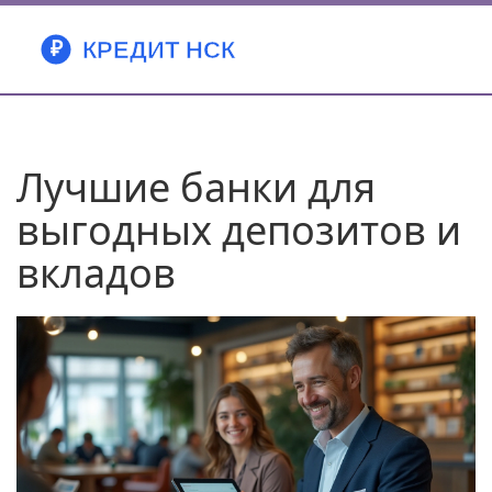
Лучшие банки для
выгодных депозитов и
вкладов