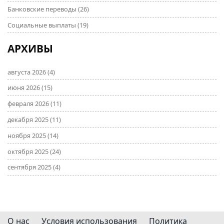
Банковские переводы
(26)
Социальные выплаты
(19)
АРХИВЫ
августа 2026
(4)
июня 2026
(15)
февраля 2026
(11)
декабря 2025
(11)
ноября 2025
(14)
октября 2025
(24)
сентября 2025
(4)
О нас
Условия использования
Политика