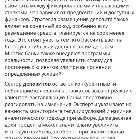
выбирать между фиксированными и плавающими
ставками, что зависит от предпочтений и доступных
финансов. Стратегия размещения депозита также
влияет на конечный доход, особенно если
размещение средств планируется на срок менее
года. Это стоит учесть тем, кто рассчитывает на
быструю прибыль и доступ к своим деньгам.
Многие банки также внедряют программы
лояльности, позволяя увеличить ставку для
постоянных клиентов или при выполнении
определённых условий.
Сектор
депозитов
остаётся конкурентным, и
небольшие колебания в ставках вызывают реакцию
клиентов, заставляющих банки оперативно
реагировать на изменения. Эксперты указывают на
важность мониторинга текущих условий и наличия
аналитического подхода при выборе. Даже десятая
доля процента может значительно увеличить
итоговую прибыль, особенно при значительных
суммах вложений. Это критически важно для