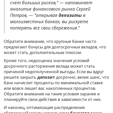
счет больших рисков," — напоминает
аналитик финансового рынка Сергей
Петров, — "открывая
депозиты
в
малоизвестных банках, вы рискуете
потерять все свои сбережения."
Обратите внимание, что крупные банки часто
предлагают бонусы для долгосрочных вкладов, что
может стать дополнительным плюсом.
Кроме того, недооценка значения условий
досрочного расторжения вклада может стать
причиной недополученной выгоды. Если вы вдруг
решите закрыть
депозит
досрочно, велик шанс, что
банк начислит проценты по минимальной ставке
или вовсе лишит вас накопленных процентов.
Обратите внимание на такие условия заранее и
планируйте свои действия в зависимости от них.
И наконец, оптимизация распределения