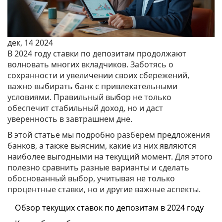
дек, 14 2024
В 2024 году ставки по депозитам продолжают
волновать многих вкладчиков. Заботясь о
сохранности и увеличении своих сбережений,
важно выбирать банк с привлекательными
условиями. Правильный выбор не только
обеспечит стабильный доход, но и даст
уверенность в завтрашнем дне.
В этой статье мы подробно разберем предложения
банков, а также выясним, какие из них являются
наиболее выгодными на текущий момент. Для этого
полезно сравнить разные варианты и сделать
обоснованный выбор, учитывая не только
процентные ставки, но и другие важные аспекты.
Обзор текущих ставок по депозитам в 2024 году