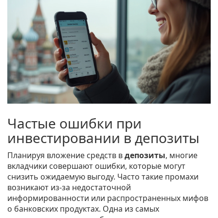
Частые ошибки при
инвестировании в депозиты
Планируя вложение средств в
депозиты
, многие
вкладчики совершают ошибки, которые могут
снизить ожидаемую выгоду. Часто такие промахи
возникают из-за недостаточной
информированности или распространенных мифов
о банковских продуктах. Одна из самых