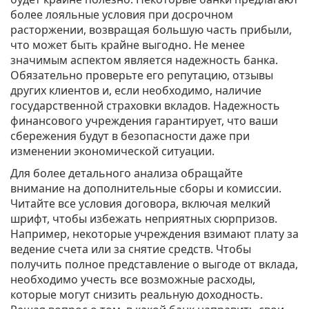
более лояльные условия при досрочном
расторжении, возвращая большую часть прибыли,
что может быть крайне выгодно. Не менее
значимым аспектом является надежность банка.
Обязательно проверьте его репутацию, отзывы
других клиентов и, если необходимо, наличие
государственной страховки вкладов. Надежность
финансового учреждения гарантирует, что ваши
сбережения будут в безопасности даже при
изменении экономической ситуации.
Для более детального анализа обращайте
внимание на дополнительные сборы и комиссии.
Читайте все условия договора, включая мелкий
шрифт, чтобы избежать неприятных сюрпризов.
Например, некоторые учреждения взимают плату за
ведение счета или за снятие средств. Чтобы
получить полное представление о выгоде от вклада,
необходимо учесть все возможные расходы,
которые могут снизить реальную доходность.