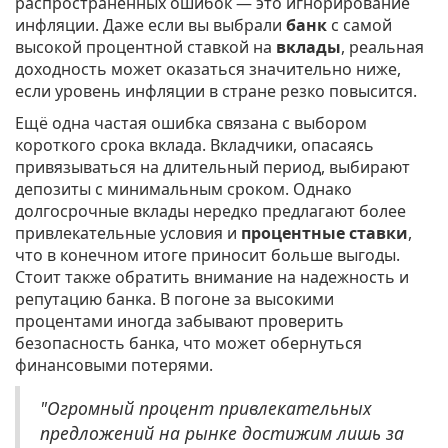
распространенных ошибок — это игнорирование
инфляции. Даже если вы выбрали
банк
с самой
высокой процентной ставкой на
вклады
, реальная
доходность может оказаться значительно ниже,
если уровень инфляции в стране резко повысится.
Ещё одна частая ошибка связана с выбором
короткого срока вклада. Вкладчики, опасаясь
привязываться на длительный период, выбирают
депозиты с минимальным сроком. Однако
долгосрочные вклады нередко предлагают более
привлекательные условия и
процентные ставки
,
что в конечном итоге приносит больше выгоды.
Стоит также обратить внимание на надежность и
репутацию банка. В погоне за высокими
процентами иногда забывают проверить
безопасность банка, что может обернуться
финансовыми потерями.
"Огромный процент привлекательных
предложений на рынке достижим лишь за