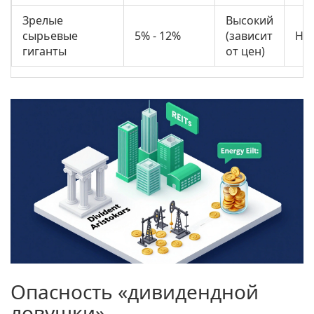
Зрелые
Высокий
сырьевые
5% - 12%
(зависит
Ни
гиганты
от цен)
Опасность «дивидендной
ловушки»