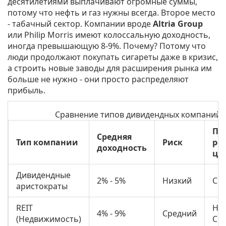
десятилетиями выплачивают огромные суммы,
потому что нефть и газ нужны всегда. Второе место
- табачный сектор. Компании вроде
Altria Group
или
Philip Morris
имеют колоссальную доходность,
иногда превышающую 8-9%. Почему? Потому что
люди продолжают покупать сигареты даже в кризис,
а строить новые заводы для расширения рынка им
больше не нужно - они просто распределяют
прибыль.
Сравнение типов дивидендных компаний
По
Средняя
Тип компании
Риск
ро
доходность
це
Дивидендные
2% - 5%
Низкий
Ср
аристократы
REIT
Ни
4% - 9%
Средний
(Недвижимость)
Ср