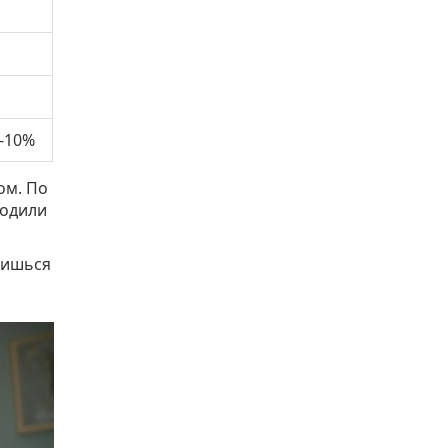
 -10%
ом. По
ходили
чишься