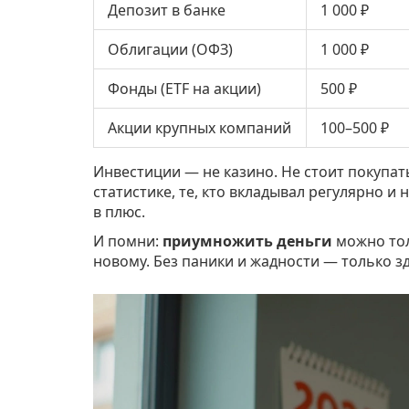
Депозит в банке
1 000 ₽
Облигации (ОФЗ)
1 000 ₽
Фонды (ETF на акции)
500 ₽
Акции крупных компаний
100–500 ₽
Инвестиции — не казино. Не стоит покупать
статистике, те, кто вкладывал регулярно и
в плюс.
И помни:
приумножить деньги
можно тол
новому. Без паники и жадности — только з