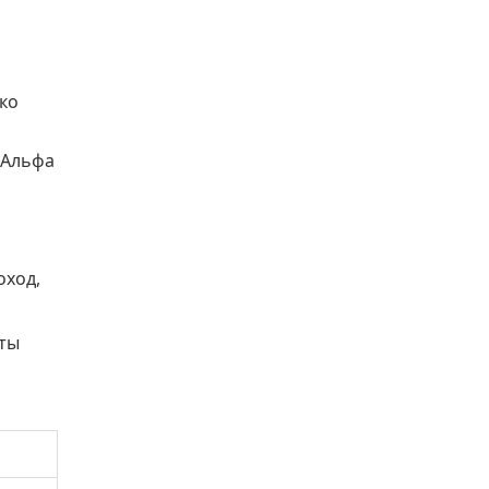
лко
 Альфа
оход,
нты