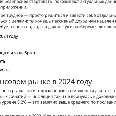
где безопаснее стартовать, показывают актуальные данн
 приложении.
е трудное — просто решиться и завести себе отдельн
ься с целями: ты хочешь пассивный доход или нацелен 
бует своего подхода, а дальше уже разберёмся детальн
024 году
ица и что выбрать
ать
еств
нсовом рынке в 2024 году
вого рынка, но и открыл новые возможности для тех, к
авных событий — инфляция так и не вернулась к доковид
а уровне 8,2% — это заметно выше среднего по последн
о сравнению с 2023. К концу весны средняя ставка по в