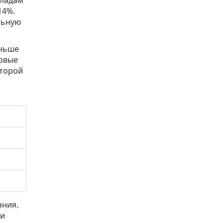
14%.
льную
аньше
ервые
второй
ания.
ми