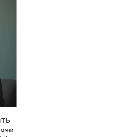
ать
ремени