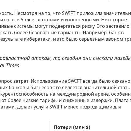
ность. Несмотря на то, что SWIFT приложила значитель
овятся все более сложными и изощренными. Некоторые
чивые системы могут подвергаться риску. Это заставило
искать более безопасные варианты. Например, банк в
езультате кибератаки, и это было серьезным звоном тр
одвластной атакам, то сегодня они сыскали лазейк
l Times.
опрос затрат. Использование SWIFT всегда было связано
их банков и бизнесов это является значительной стать
онкурентоспособность на международной арене, особенн
ают более низкие тарифы и сниженные издержки. Плата 
атами, делает услуги SWIFT менее подходящими для
Потери (млн $)