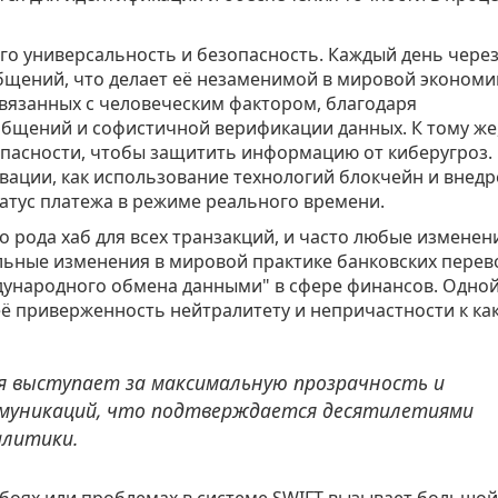
его универсальность и безопасность. Каждый день чере
бщений, что делает её незаменимой в мировой экономи
связанных с человеческим фактором, благодаря
бщений и софистичной верификации данных. К тому же,
пасности, чтобы защитить информацию от киберугроз.
вации, как использование технологий блокчейн и внед
атус платежа в режиме реального времени.
о рода хаб для всех транзакций, и часто любые изменени
льные изменения в мировой практике банковских перев
ународного обмена данными" в сфере финансов. Одной
её приверженность нейтралитету и непричастности к ка
ия выступает за максимальную прозрачность и
ммуникаций, что подтверждается десятилетиями
литики.
боях или проблемах в системе SWIFT вызывает большой