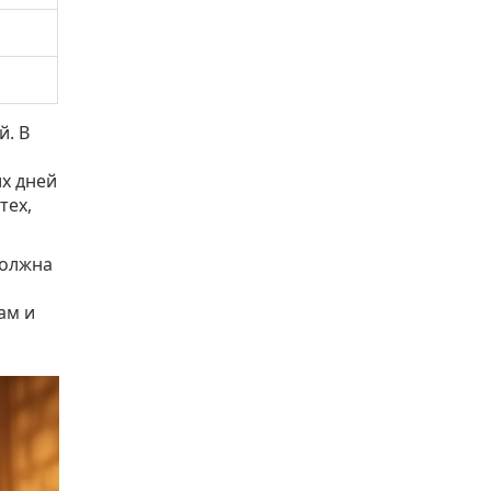
й. В
их дней
тех,
должна
ам и