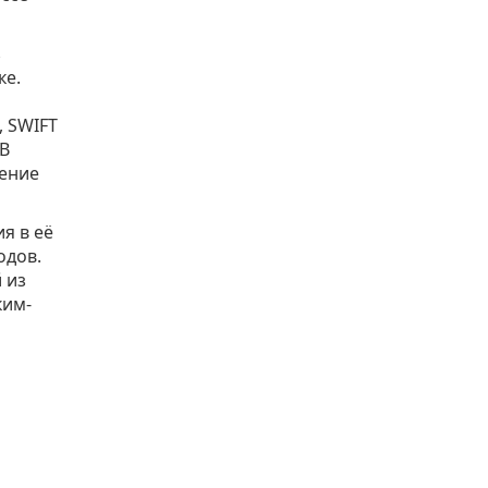
з
ке.
 SWIFT
 В
рение
я в её
одов.
 из
ким-