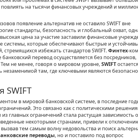
т повлиять на тысячи финансовых учреждений и миллио
ызовов появление альтернатив не оставило SWIFT вне
трогие стандарты, безопасность и глобальный охват, одн
 высокая цена за участие заставили финансовые учрежд
ые системы, которые обеспечивают быстрые и устойчив
, стремящихся избежать стандартов SWIFT.
Финтех
-ко
 банковский перевод осуществляется без посредников,
 Тем не менее, говоря о мировом уровне,
SWIFT
остаетс
сь незаменимой там, где ключевыми являются безопасно
я SWIFT
ентом в мировой банковской системе, в последние год
ограничений. Это связано как с политическими решения
 из главных ограничений стала растущая зависимость 
введенные некоторыми странами, привели к отключени
 вызвав тем самым волну недовольства и поиск альтерн
банковские переводы
, но и поставило под вопрос