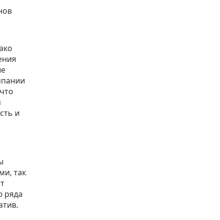
нов
ако
ения
ые
мпании
 что
я
сть и
ы
ми, так
от
ю ряда
атив.