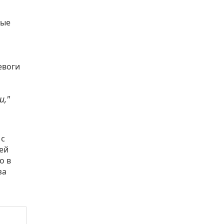
ные
евоги
и,"
 с
ей
о в
за