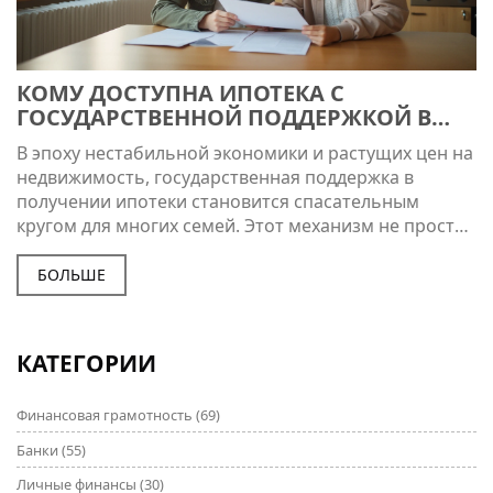
КОМУ ДОСТУПНА ИПОТЕКА С
ГОСУДАРСТВЕННОЙ ПОДДЕРЖКОЙ В
2024 ГОДУ
В эпоху нестабильной экономики и растущих цен на
недвижимость, государственная поддержка в
получении ипотеки становится спасательным
кругом для многих семей. Этот механизм не просто
снижает финансовую нагрузку, но и делает жилье
доступнее для определенных категорий граждан. В
БОЛЬШЕ
статье говорится о том, кто имеет право на такие
льготы, какие условия необходимо соблюдать, и
какие советы помогут быстрее получить одобрение
КАТЕГОРИИ
кредита с господдержкой. Также рассматриваются
особенности нынешних социальных программ и как
Финансовая грамотность
(69)
они облегчают жизнь тысяч россиян.
Банки
(55)
Личные финансы
(30)