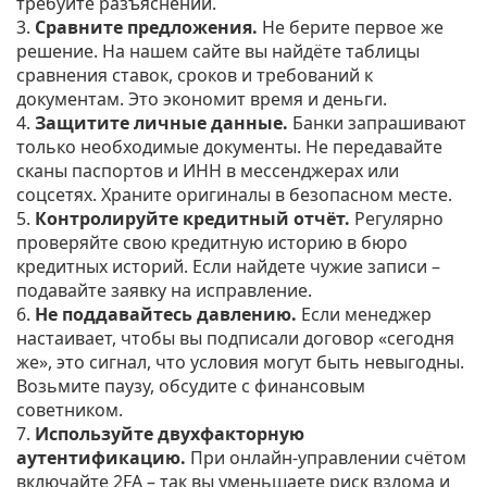
требуйте разъяснений.
3.
Сравните предложения.
Не берите первое же
решение. На нашем сайте вы найдёте таблицы
сравнения ставок, сроков и требований к
документам. Это экономит время и деньги.
4.
Защитите личные данные.
Банки запрашивают
только необходимые документы. Не передавайте
сканы паспортов и ИНН в мессенджерах или
соцсетях. Храните оригиналы в безопасном месте.
5.
Контролируйте кредитный отчёт.
Регулярно
проверяйте свою кредитную историю в бюро
кредитных историй. Если найдете чужие записи –
подавайте заявку на исправление.
6.
Не поддавайтесь давлению.
Если менеджер
настаивает, чтобы вы подписали договор «сегодня
же», это сигнал, что условия могут быть невыгодны.
Возьмите паузу, обсудите с финансовым
советником.
7.
Используйте двухфакторную
аутентификацию.
При онлайн‑управлении счётом
включайте 2FA – так вы уменьшаете риск взлома и