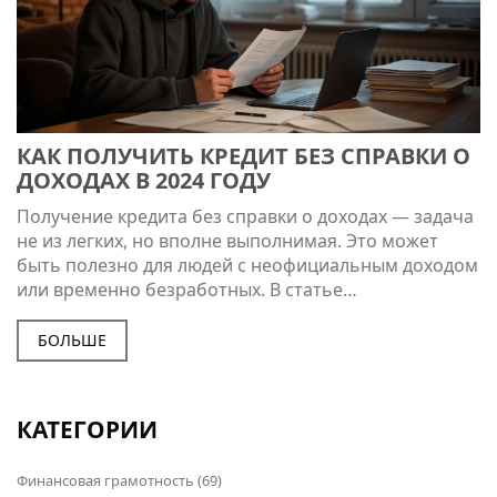
КАК ПОЛУЧИТЬ КРЕДИТ БЕЗ СПРАВКИ О
ДОХОДАХ В 2024 ГОДУ
Получение кредита без справки о доходах — задача
не из легких, но вполне выполнимая. Это может
быть полезно для людей с неофициальным доходом
или временно безработных. В статье
рассматриваются различные виды кредитов и
займов, которые банки и МФО готовы предоставить
БОЛЬШЕ
без подтверждения дохода. Мы также разберём
критерии, по которым вы сможете претендовать на
такие займы и что можно сделать для улучшения
КАТЕГОРИИ
шансов на одобрение.
Финансовая грамотность
(69)