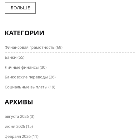
такой карьеры. Общая информация о том, какие
навыки необходимо развить и где их можно
БОЛЬШЕ
приобрести. Советы помогут выбрать подходящий
учебный путь и избежать распространенных
ошибок.
КАТЕГОРИИ
Финансовая грамотность
(69)
Банки
(55)
Личные финансы
(30)
Банковские переводы
(26)
Социальные выплаты
(19)
АРХИВЫ
августа 2026
(3)
июня 2026
(15)
февраля 2026
(11)