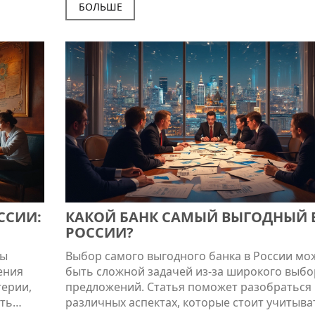
списком
считаются наиболее надежными в мире и ка
БОЛЬШЕ
. Также
факторы стоит учитывать при выборе. Узнай
бходят
ваши деньги будут в безопасности.
отказа.
ССИИ:
КАКОЙ БАНК САМЫЙ ВЫГОДНЫЙ 
РОССИИ?
ты
Выбор самого выгодного банка в России мо
ения
быть сложной задачей из-за широкого выбо
терии,
предложений. Статья поможет разобраться 
ть
различных аспектах, которые стоит учитыва