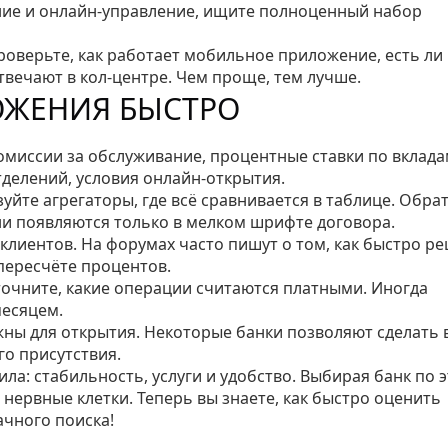
ание и онлайн‑управление, ищите полноценный набор
роверьте, как работает мобильное приложение, есть ли
твечают в кол‑центре. Чем проще, тем лучше.
ОЖЕНИЯ БЫСТРО
комиссии за обслуживание, процентные ставки по вклада
тделений, условия онлайн‑открытия.
уйте агрегаторы, где всё сравнивается в таблице. Обра
ни появляются только в мелком шрифте договора.
клиентов. На форумах часто пишут о том, как быстро р
пересчёте процентов.
уточните, какие операции считаются платными. Иногда
месяцем.
жны для открытия. Некоторые банки позволяют сделать 
го присутствия.
ла: стабильность, услуги и удобство. Выбирая банк по 
 нервные клетки. Теперь вы знаете, как быстро оценить
ачного поиска!