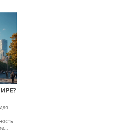
ки
 ловкие
тым
МИРЕ?
для
ность
ие
нки