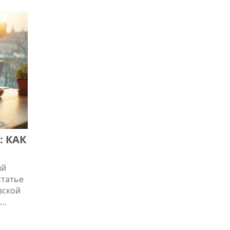
 КАК
ый
статье
вской