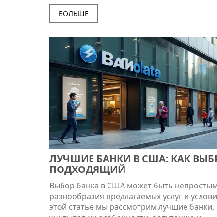
банков в России, включая финансовую
стабильность и репутацию учреждения. Та
БОЛЬШЕ
приводятся советы по проверке лицензий 
рейтингов, чтобы не попасть в ловушку
мошенников. Узнайте, как узнать, что банк
действительно надежен и безопасен для ва
ЛУЧШИЕ БАНКИ В США: КАК ВЫБ
ПОДХОДЯЩИЙ
Выбор банка в США может быть непростым
разнообразия предлагаемых услуг и услови
этой статье мы рассмотрим лучшие банки,