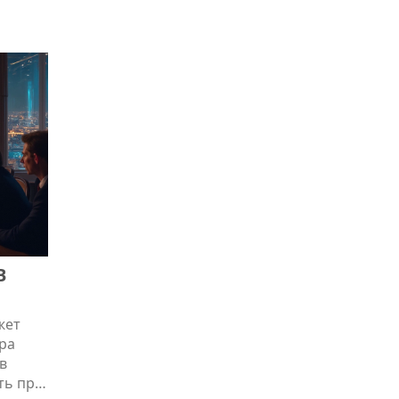
кие
те, где
В
жет
ра
в
ть при