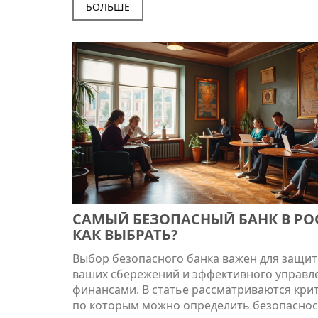
повысить шансы на одобрение и делимся 
БОЛЬШЕ
банков с наиболее простыми требованиями
расскажем о том, как опытные заемщики о
популярные ошибки и что делать в случае 
САМЫЙ БЕЗОПАСНЫЙ БАНК В РО
КАК ВЫБРАТЬ?
Выбор безопасного банка важен для защи
ваших сбережений и эффективного управл
финансами. В статье рассматриваются кри
по которым можно определить безопаснос