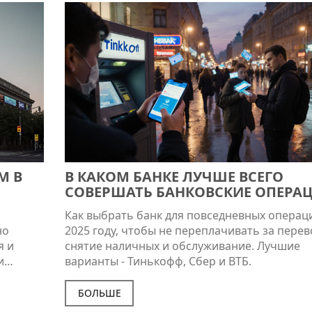
М В
В КАКОМ БАНКЕ ЛУЧШЕ ВСЕГО
СОВЕРШАТЬ БАНКОВСКИЕ ОПЕРАЦ
2025 ГОДУ
Как выбрать банк для повседневных операц
но
2025 году, чтобы не переплачивать за перев
я и
снятие наличных и обслуживание. Лучшие
и
варианты - Тинькофф, Сбер и ВТБ.
БОЛЬШЕ