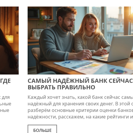
ГДЕ
САМЫЙ НАДЁЖНЫЙ БАНК СЕЙЧАС:
ВЫБРАТЬ ПРАВИЛЬНО
 для
Каждый хочет знать, какой банк сейчас сам
льные
надёжный для хранения своих денег. В этой 
дные
разберём основные критерии оценки банко
надёжности, расскажем, на какие рейтинги и
показатели смотреть, и приведём примеры
реально устойчивых банков в 2025 году.
БОЛЬШЕ