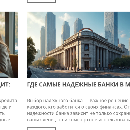
Поделимся лайфхаками для быстрой провер
надёжности и подскажем, как не попасть на
маркетинговые трюки. Всё объяснено прос
языком и с практическими советами.
ИТ:
ГДЕ САМЫЕ НАДЕЖНЫЕ БАНКИ В 
кредита
Выбор надежного банка — важное решение 
где и
каждого, кто заботится о своих финансах. От
ть
надежности банка зависит не только сохран
дные
ваших денег, но и комфортное использован
ак
финансовых услуг. Мы рассмотрим, какие ба