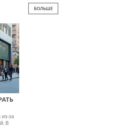
выборе, например, процентные ставки, ком
кже
удобство обслуживания. В ней будут содерж
БОЛЬШЕ
и
полезные советы и интересные факты, кото
помогут сделать осознанный выбор. В резул
читатель узнает, на что обращать внимание
с.
анализе различных банковских предложений
Такие знания позволят не только сэкономит
время, но и избежать скрытых подводных ка
РАТЬ
 из-за
й. В