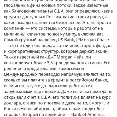
глобальные финансовые потоки
. Также известные
как
банковские гиганты США
, они определяют, какие
кредиты доступны в России, какие ставки растут, а
какие вклады становятся безопаснее.
Это не просто
компании — это системы, которые работают на
миллионы клиентов по всему миру, включая вас.
Самый крупный
владелец US Bank
,
JPMorgan Chase
— это не один человек, а сотни инвесторов, фондов
и корпоративных структур, которые держат акции
.
Также известный как
ДжПМorgan Чейз
, он
контролирует более 3,5 трлн долларов активов. Его
решения о кредитовании, комиссиях и
международных переводах напрямую влияют на то,
сколько вы платите за кредит в российском банке,
если используете доллары или работаете с
зарубежными партнерами. Даже если вы никогда не
открывали счет в США, его политика влияет на курс
доллара, ставки по ипотеке и даже на то, смогут ли
банки в Новосибирске одобрить вам кредит без
справок.
Второй по величине — Bank of America,