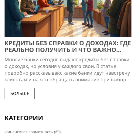
КРЕДИТЫ БЕЗ СПРАВКИ О ДОХОДАХ: ГДЕ
РЕАЛЬНО ПОЛУЧИТЬ И ЧТО ВАЖНО
ЗНАТЬ
Многие банки сегодня выдают кредиты без справки
о доходах, но условия у каждого свои. В статье
подробно рассказываю, какие банки идут навстречу
клиентам и на что обращать внимание при выборе.
Разбираемся, кому проще получить кредит, какие
подводные камни могут встретиться и как защитить
БОЛЬШЕ
себя от неприятных сюрпризов. Делюсь советами
из личного опыта и актуальной практики банков.
Если нужны деньги быстро, а официального
КАТЕГОРИИ
подтверждения дохода нет — эта статья поможет
выбрать лучший вариант.
Финансовая грамотность
(69)