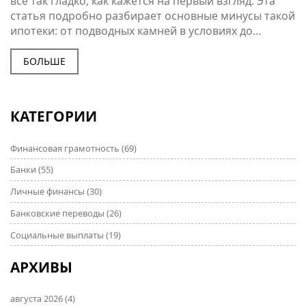
всё так гладко, как кажется на первый взгляд. Эта
статья подробно разбирает основные минусы такой
ипотеки: от подводных камней в условиях до
реальных финансовых рисков. Узнай, как на самом
деле работают эти программы и с чем сталкиваются
БОЛЬШЕ
обычные семьи. Делимся фактами, советами и
примерами из свежих ситуаций рынка. Знание этих
нюансов поможет тебе избежать ненужных трат и
КАТЕГОРИИ
неприятных неожиданностей.
Финансовая грамотность
(69)
Банки
(55)
Личные финансы
(30)
Банковские переводы
(26)
Социальные выплаты
(19)
АРХИВЫ
августа 2026
(4)