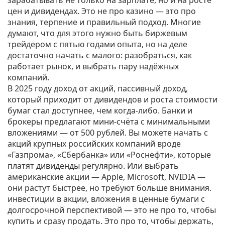
зарабатывать не только на зарплате, но и на росте
цен и дивидендах.
Это не про казино — это про
знания, терпение и правильный подход. Многие
думают, что для этого нужно быть биржевым
трейдером с пятью годами опыта, но на деле
достаточно начать с малого: разобраться, как
работает рынок, и выбрать пару надёжных
компаний.
В 2025 году
доход от акций
,
пассивный доход,
который приходит от дивидендов и роста стоимости
бумаг
стал доступнее, чем когда-либо. Банки и
брокеры предлагают мини-счёта с минимальными
вложениями — от 500 рублей. Вы можете начать с
акций крупных российских компаний вроде
«Газпрома», «Сбербанка» или «Роснефти», которые
платят дивиденды регулярно. Или выбрать
американские акции — Apple, Microsoft, NVIDIA —
они растут быстрее, но требуют больше внимания.
инвестиции в акции
,
вложения в ценные бумаги с
долгосрочной перспективой
— это не про то, чтобы
купить и сразу продать. Это про то, чтобы держать,