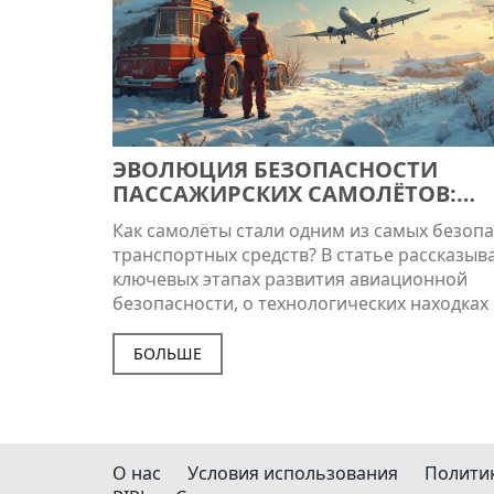
ЭВОЛЮЦИЯ БЕЗОПАСНОСТИ
ПАССАЖИРСКИХ САМОЛЁТОВ:
ИСТОРИЯ И СОВРЕМЕННЫЕ
Как самолёты стали одним из самых безоп
СТАНДАРТЫ
транспортных средств? В статье рассказыв
ключевых этапах развития авиационной
безопасности, о технологических находках
нововведениях, которые спасли тысячи жи
изменили подход к перевозкам по воздуху.
БОЛЬШЕ
Подчеркиваются интересные исторические
современные меры предосторожности и д
рекомендации, которые стоит знать каждо
пассажиру. Много внимания уделяется про
О нас
Условия использования
Полити
стандартов и новым разработкам в мире а