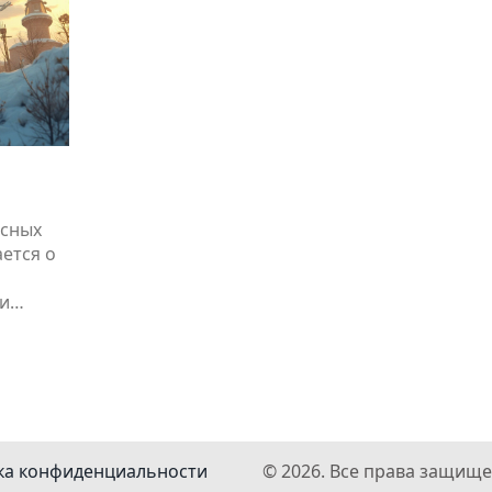
асных
ается о
 и
зней и
 факты,
аются
му
грессу
ка конфиденциальности
© 2026. Все права защище
виации.