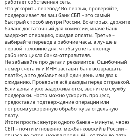
работает собственная сеть.
Что ускорить перевод? Во‑первых, проверяйте,
поддерживает ли ваш банк СБП – это самый
быстрый способ внутри России. Во‑вторых, держите
баланс достаточный для комиссии, иначе банк
задержит операцию, ожидая оплаты. Третье –
выбирайте перевод в рабочие часы, а лучше в
первой половине дня, чтобы успеть к концу
рабочего цикла банка‑отправителя.
Не забывайте про детали реквизитов. Ошибочный
номер счёта или ИНН заставят банк возвращать
платёж, а это добавит ещё один день или два к
ожиданию. Проверьте всё дважды перед отправкой.
Если деньги уже задерживаются, звоните в службу
поддержки. Часто можно ускорить процесс,
предоставив подтверждение операции или
попросив ускоренную обработку за отдельную
плату.
Итоги просты: внутри одного банка – минуты, через
СБП – почти мгновенно, межбанковский в России –
от часа до суток, международный – от трёх до пяти