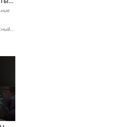
НТЫ
льные
асный
НЫ