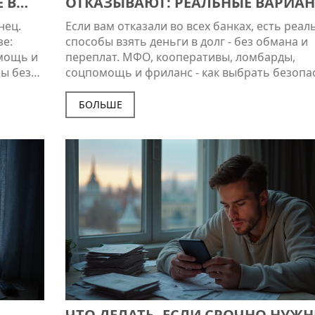
 В
ОТКАЗЫВАЮТ: РЕАЛЬНЫЕ ВАРИА
БЕЗ ОТКАЗОВ
нец.
Если вам отказали во всех банках, есть реа
зе:
способы взять деньги в долг - без обмана и
мощь и
переплат. МФО, кооперативы, ломбарды,
бы без
соцпомощь и фриланс - как выбрать безоп
вариант.
БОЛЬШЕ
ЧТО ДЕЛАТЬ, ЕСЛИ СРОЧНО НУЖ