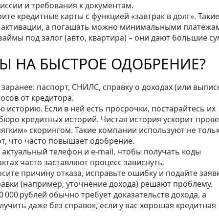
миссии и требования к документам.
рите кредитные карты с функцией «завтрак в долг». Таки
е активации, а погашать можно минимальными платежам
аймы под залог (авто, квартира) – они дают большие с
Ы НА БЫСТРОЕ ОДОБРЕНИЕ?
заранее: паспорт, СНИЛС, справку о доходах (или выпис
осов от кредитора.
 историю. Если в ней есть просрочки, постарайтесь их
бюро кредитных историй. Чистая история ускорит прове
мягким» скорингом. Такие компании используют не толь
т, что часто повышает одобрение.
 актуальный телефон и e‑mail, чтобы получать коды
тах часто заставляют процесс зависнуть.
осите причину отказа, исправьте ошибку и подайте заяв
равки (например, уточнение дохода) решают проблему.
0 000 рублей обычно требует доказательств дохода, а
лучить даже без справок, если у вас хорошая кредитная