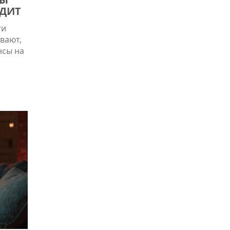
ЕДИТ
ги
вают,
нсы на