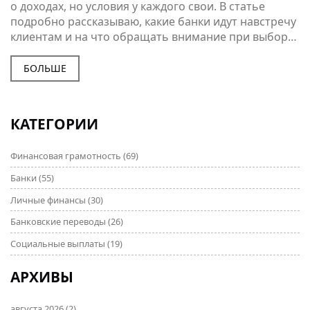
о доходах, но условия у каждого свои. В статье
подробно рассказываю, какие банки идут навстречу
клиентам и на что обращать внимание при выборе.
Разбираемся, кому проще получить кредит, какие
подводные камни могут встретиться и как защитить
БОЛЬШЕ
себя от неприятных сюрпризов. Делюсь советами
из личного опыта и актуальной практики банков.
Если нужны деньги быстро, а официального
КАТЕГОРИИ
подтверждения дохода нет — эта статья поможет
выбрать лучший вариант.
Финансовая грамотность
(69)
Банки
(55)
Личные финансы
(30)
Банковские переводы
(26)
Социальные выплаты
(19)
АРХИВЫ
августа 2026
(2)