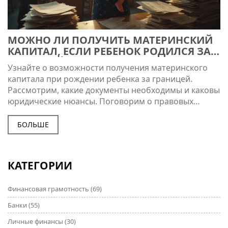
МОЖНО ЛИ ПОЛУЧИТЬ МАТЕРИНСКИЙ
КАПИТАЛ, ЕСЛИ РЕБЕНОК РОДИЛСЯ ЗА
ГРАНИЦЕЙ?
Узнайте о возможности получения материнского
капитала при рождении ребенка за границей.
Рассмотрим, какие документы необходимы и каковы
юридические нюансы. Поговорим о правовых
аспектах и возможных сложностях в процессе
оформления. Обсудим, как можно ускорить
БОЛЬШЕ
процедуру и минимизировать бюрократические
преграды. Эта статья поможет разобраться во всех
тонкостях и подготовиться к оформлению
КАТЕГОРИИ
материнского капитала при рождении ребенка вне
России.
Финансовая грамотность
(69)
Банки
(55)
Личные финансы
(30)