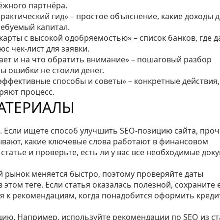
ёжного партнёра.
Практический гид» – простое объяснение, какие доходы 
требуемый капитал.
и карты с высокой одобряемостью» – список банков, где 
юс чек‑лист для заявки.
отает и на что обратить внимание» – пошаговый разбор
бы ошибки не стоили денег.
эффективные способы и советы» – конкретные действия,
ряют процесс.
АТЕРИАЛЫ
. Если ищете способ улучшить SEO‑позицию сайта, про
зывают, какие ключевые слова работают в финансовом
 статье и проверьте, есть ли у вас все необходимые док
 рынок меняется быстро, поэтому проверяйте даты
этом теге. Если статья оказалась полезной, сохраните е
ся к рекомендациям, когда понадобится оформить креди
ию. Например, используйте рекомендации по SEO из ст