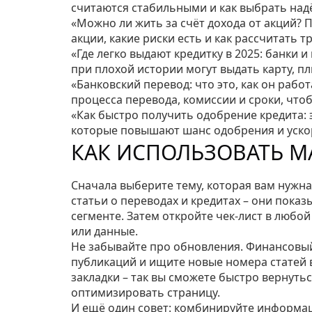
считаются стабильными и как выбрать над
«Можно ли жить за счёт дохода от акций? 
акции, какие риски есть и как рассчитать 
«Где легко выдают кредитку в 2025: банки 
при плохой истории могут выдать карту, пл
«Банковский перевод: что это, как он раб
процесса перевода, комиссии и сроки, что
«Как быстро получить одобрение кредита: 
которые повышают шанс одобрения и уско
КАК ИСПОЛЬЗОВАТЬ М
Сначала выберите тему, которая вам нужна
статьи о переводах и кредитах – они пока
сегменте. Затем откройте чек‑лист в любой
или данные.
Не забывайте про обновления. Финансовый
публикаций и ищите новые номера статей в 
закладки – так вы сможете быстро вернуть
оптимизировать страницу.
И ещё один совет: комбинируйте информац