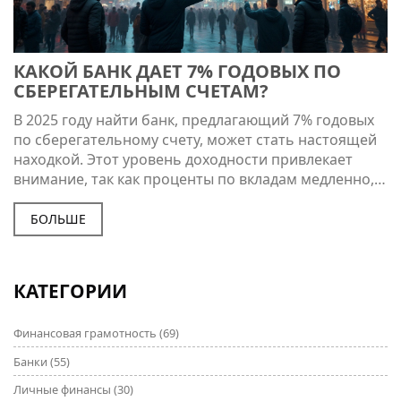
КАКОЙ БАНК ДАЕТ 7% ГОДОВЫХ ПО
СБЕРЕГАТЕЛЬНЫМ СЧЕТАМ?
В 2025 году найти банк, предлагающий 7% годовых
по сберегательному счету, может стать настоящей
находкой. Этот уровень доходности привлекает
внимание, так как проценты по вкладам медленно,
но стабильно растут. Как выбрать подходящий банк
и какие условия могут скрываться за заманчивыми
БОЛЬШЕ
предложениями, рассмотрим в этой статье.
Обсудим факторы, влияющие на ставки, и
особенности, на которые стоит обратить внимание.
КАТЕГОРИИ
Финансовая грамотность
(69)
Банки
(55)
Личные финансы
(30)