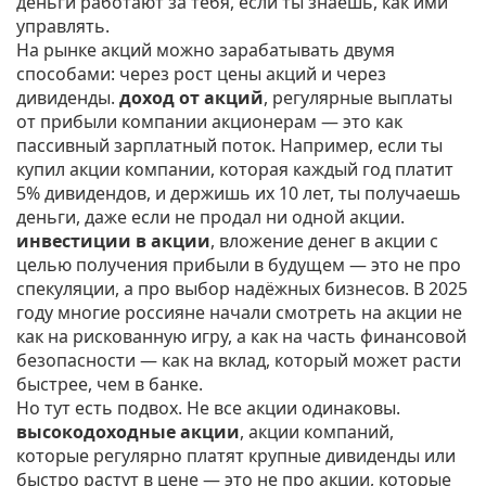
деньги работают за тебя, если ты знаешь, как ими
управлять.
На рынке акций можно зарабатывать двумя
способами: через рост цены акций и через
дивиденды.
доход от акций
,
регулярные выплаты
от прибыли компании акционерам
— это как
пассивный зарплатный поток. Например, если ты
купил акции компании, которая каждый год платит
5% дивидендов, и держишь их 10 лет, ты получаешь
деньги, даже если не продал ни одной акции.
инвестиции в акции
,
вложение денег в акции с
целью получения прибыли в будущем
— это не про
спекуляции, а про выбор надёжных бизнесов. В 2025
году многие россияне начали смотреть на акции не
как на рискованную игру, а как на часть финансовой
безопасности — как на вклад, который может расти
быстрее, чем в банке.
Но тут есть подвох. Не все акции одинаковы.
высокодоходные акции
,
акции компаний,
которые регулярно платят крупные дивиденды или
быстро растут в цене
— это не про акции, которые