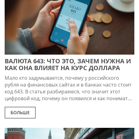
ВАЛЮТА 643: ЧТО ЭТО, ЗАЧЕМ НУЖНА И
КАК ОНА ВЛИЯЕТ НА КУРС ДОЛЛАРА
Мало кто задумывается, почему у российского
рубля на финансовых сайтах и в банках часто стоит
код 643. В статье разбираемся, что значит этот
цифровой код, почему он появился и как понимать
курсы валют с его учётом. Расскажем, при чём тут
доллар и как не напутать при переводах и обменах.
БОЛЬШЕ
Всё просто, конкретно и без лишней теории.
Прочитав статью, вы точно не запутаетесь в
валютных обозначениях.