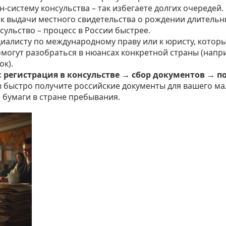
‑систему консульства – так избегаете долгих очередей.
рок выдачи местного свидетельства о рождении длительн
ульство – процесс в России быстрее.
циалисту по международному праву или к юристу, котор
могут разобраться в нюансах конкретной страны (напр
ок).
:
регистрация в консульстве → сбор документов → п
вы быстро получите российские документы для вашего м
бумаги в стране пребывания.