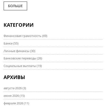
реальных финансовых рисков. Узнай, как на самом
деле работают эти программы и с чем сталкиваются
БОЛЬШЕ
обычные семьи. Делимся фактами, советами и
примерами из свежих ситуаций рынка. Знание этих
нюансов поможет тебе избежать ненужных трат и
КАТЕГОРИИ
неприятных неожиданностей.
Финансовая грамотность
(69)
Банки
(55)
Личные финансы
(30)
Банковские переводы
(26)
Социальные выплаты
(19)
АРХИВЫ
августа 2026
(3)
июня 2026
(15)
февраля 2026
(11)