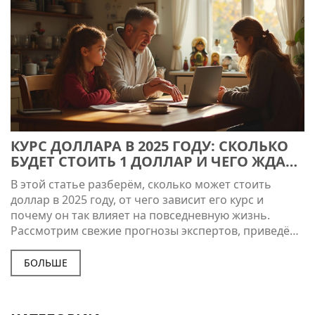
КУРС ДОЛЛАРА В 2025 ГОДУ: СКОЛЬКО
БУДЕТ СТОИТЬ 1 ДОЛЛАР И ЧЕГО ЖДАТЬ
РОССИЯНАМ
В этой статье разберём, сколько может стоить
доллар в 2025 году, от чего зависит его курс и
почему он так влияет на повседневную жизнь.
Рассмотрим свежие прогнозы экспертов, приведём
реальные примеры для обычных людей и дадим
полезные советы, как обезопасить свои сбережения
БОЛЬШЕ
от колебаний доллара. Поговорим о простых
способах следить за курсом онлайн и о том, к чему
готовиться тем, кто работает или тратит в долларах.