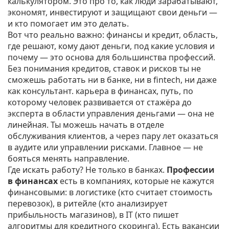
калькулятором. Это про то, как люди зарабатывают,
экономят, инвестируют и защищают свои деньги —
и кто помогает им это делать.
Вот что реально важно:
финансы и кредит
,
область,
где решают, кому дают деньги, под какие условия и
почему
— это основа для большинства профессий.
Без понимания кредитов, ставок и рисков ты не
сможешь работать ни в банке, ни в fintech, ни даже
как консультант.
карьера в финансах
,
путь, по
которому человек развивается от стажёра до
эксперта в области управления деньгами
— она не
линейная. Ты можешь начать в отделе
обслуживания клиентов, а через пару лет оказаться
в аудите или управлении рисками. Главное — не
бояться менять направление.
Где искать работу? Не только в банках.
Профессии
в финансах
есть в компаниях, которые не кажутся
финансовыми: в логистике (кто считает стоимость
перевозок), в ритейле (кто анализирует
прибыльность магазинов), в IT (кто пишет
алгоритмы для кредитного скоринга). Есть вакансии