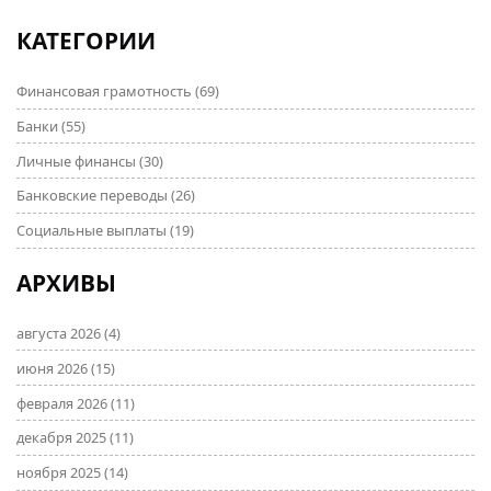
расти. Не пропустите данные и кейсы, которые
КАТЕГОРИИ
могут изменить ваше отношение к финансам. И да,
будет немного юмора!
Финансовая грамотность
(69)
Банки
(55)
Личные финансы
(30)
Банковские переводы
(26)
Социальные выплаты
(19)
АРХИВЫ
августа 2026
(4)
июня 2026
(15)
февраля 2026
(11)
декабря 2025
(11)
ноября 2025
(14)