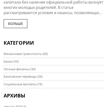
капитала без наличия официальной работы волнует
многих молодых родителей. В статье
рассматриваются условия и нюансы, позволяющие
безработным родителям воспользоваться
государственной поддержкой. Разбираются
БОЛЬШЕ
возможные варианты оформления пособий,
требуемые документы и ограничения программы.
Плюс, обсуждаются истории успеха семей, которые
КАТЕГОРИИ
уже воспользовались материнским капиталом, не
имея официального трудоустройства. Это может
Финансовая грамотность
(69)
помочь многим семьям улучшить материальное
положение и планы на будущее.
Банки
(55)
Личные финансы
(30)
Банковские переводы
(26)
Социальные выплаты
(19)
АРХИВЫ
августа 2026
(4)