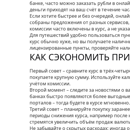
банке, часто можно заказать рубли в онла
деньги приходят на ваш счёт в течение час
Если хотите быстрее и без очередей, онла
собраны предложения от разных сервисов, 
комиссии часто включены в курс, а не указ
Для путешествий удобно пользоваться пунк
курс обычно хуже, но вы получаете налич
лицензированные пункты, проверяйте нали
КАК СЭКОНОМИТЬ ПРИ
Первый совет – сравните курс в трёх‑четыр
покупаете крупную сумму. Используйте кал
учётом комиссии.
Второй момент – следите за новостями о в
банках быстро появляются более выгодны
порталов – тогда будете в курсе мгновенно.
Третий совет – планируйте покупку заранее
периоды снижения курса, например после н
стремятся увеличить объём продаж валют
Не забывайте о скрытых расходах: иногда 