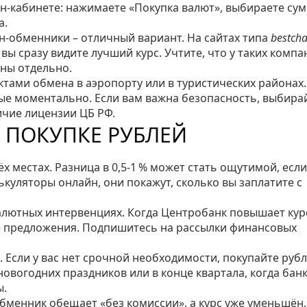
йн‑кабинете: нажимаете «Покупка валют», выбираете сум
а.
йн‑обменники – отличный вариант. На сайтах типа
bestch
вы сразу видите лучший курс. Учтите, что у таких компа
аны отдельно.
тами обмена в аэропорту или в туристических районах.
ные моментально. Если вам важна безопасность, выбира
чие лицензии ЦБ РФ.
 ПОКУПКЕ РУБЛЕЙ
ёх местах. Разница в 0,5‑1 % может стать ощутимой, если
ькуляторы онлайн, они покажут, сколько вы заплатите с
алютных интервенциях. Когда Центробанк повышает курс
е предложения. Подпишитесь на рассылки финансовых
. Если у вас нет срочной необходимости, покупайте рубл
овогодних праздников или в конце квартала, когда бан
ы.
обменник обещает «без комиссии», а курс уже уменьшён.