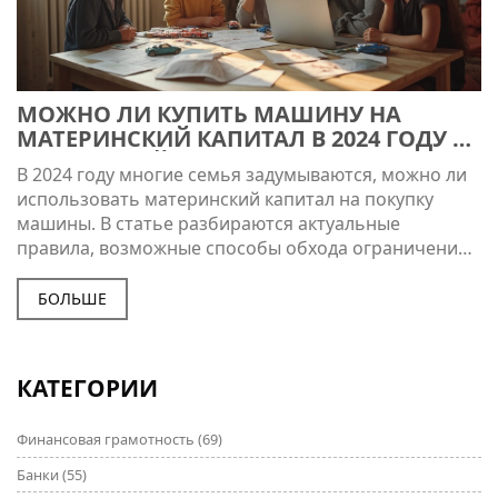
МОЖНО ЛИ КУПИТЬ МАШИНУ НА
МАТЕРИНСКИЙ КАПИТАЛ В 2024 ГОДУ —
ПОДРОБНЫЙ РАЗБОР
В 2024 году многие семья задумываются, можно ли
использовать материнский капитал на покупку
машины. В статье разбираются актуальные
правила, возможные способы обхода ограничений
и практические советы для тех, кто хочет улучшить
условия передвижения семьи. Обсуждаем мифы,
БОЛЬШЕ
реальные истории и важные нюансы, чтобы не
попасть впросак. Узнаете, что можно сделать уже
сейчас, чтобы вложить маткапитал максимально
КАТЕГОРИИ
выгодно.
Финансовая грамотность
(69)
Банки
(55)