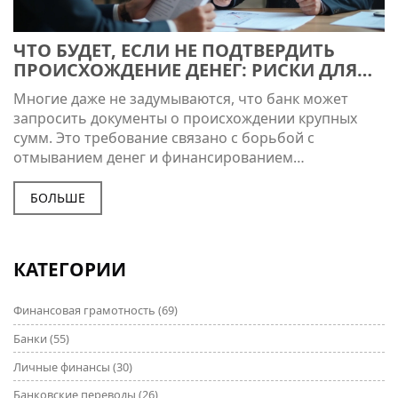
ЧТО БУДЕТ, ЕСЛИ НЕ ПОДТВЕРДИТЬ
ПРОИСХОЖДЕНИЕ ДЕНЕГ: РИСКИ ДЛЯ
ВКЛАДЧИКОВ
Многие даже не задумываются, что банк может
запросить документы о происхождении крупных
сумм. Это требование связано с борьбой с
отмыванием денег и финансированием
терроризма. Если не подтвердить происхождение
денег, можно столкнуться с блокировкой счета,
БОЛЬШЕ
отказом в обслуживании или даже проверками со
стороны налоговой. В статье расскажем, почему
банки требуют такие доказательства и что делать,
КАТЕГОРИИ
если вы не можете их предоставить. Без паники —
есть способы минимизировать риск потери доступа
Финансовая грамотность
(69)
к своим деньгам.
Банки
(55)
Личные финансы
(30)
Банковские переводы
(26)