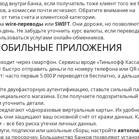
од внутри банка, если получатель тоже клиент того же 
сов, а комиссии почти исчезают. Обратите внимание на
от типа счета и клиентской категории.
на
wire‑переводы
или
SWIFT
. Они дороже, но позволяют
‑день. Не забудьте уточнить курс валюты, если перевод
ользоваться услугами онлайн‑обменников.
МОБИЛЬНЫЕ ПРИЛОЖЕНИЯ
оходит через смартфон. Сервисы вроде «Тинькофф Касса
быстро отправить деньги по номеру телефона или QR‑к
: часто первые 5 000 ₽ переводятся бесплатно, а дальше
те двухфакторную аутентификацию, ставьте сильный п
фициального магазина. Если получаете подозрительный
и уточнить детали.
редлагают «одноразовые виртуальные карты». Их удобн
дь они защищают ваш основной счёт от кражи данных. 
 – всё без риска утечки личных данных.
луги, подписки или школьные сборы, настройте
автопл
ов за просрочку. Большинство банков позволяют устано