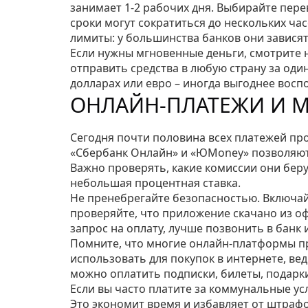
занимает 1‑2 рабочих дня. Выбирайте перев
сроки могут сократиться до нескольких ча
лимиты: у большинства банков они зависят 
Если нужны мгновенные деньги, смотрите 
отправить средства в любую страну за один
долларах или евро – иногда выгоднее восп
ОНЛАЙН‑ПЛАТЕЖИ И 
Сегодня почти половина всех платежей пр
«Сбербанк Онлайн» и «ЮMoney» позволяют 
Важно проверять, какие комиссии они берут
небольшая процентная ставка.
Не пренебрегайте безопасностью. Включай
проверяйте, что приложение скачано из о
запрос на оплату, лучше позвонить в банк 
Помните, что многие онлайн‑платформы п
использовать для покупок в интернете, ве
можно оплатить подписки, билеты, подарки
Если вы часто платите за коммунальные ус
Это экономит время и избавляет от штраф