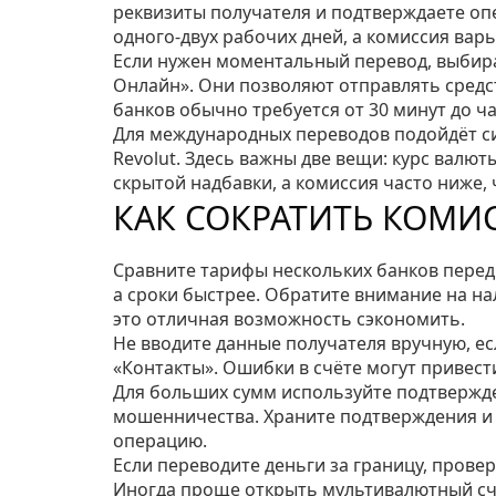
реквизиты получателя и подтверждаете оп
одного‑двух рабочих дней, а комиссия варьи
Если нужен моментальный перевод, выбира
Онлайн». Они позволяют отправлять средст
банков обычно требуется от 30 минут до ча
Для международных переводов подойдёт с
Revolut. Здесь важны две вещи: курс валют
скрытой надбавки, а комиссия часто ниже,
КАК СОКРАТИТЬ КОМИ
Сравните тарифы нескольких банков перед
а сроки быстрее. Обратите внимание на н
это отличная возможность сэкономить.
Не вводите данные получателя вручную, ес
«Контакты». Ошибки в счёте могут привести
Для больших сумм используйте подтвержде
мошенничества. Храните подтверждения и 
операцию.
Если переводите деньги за границу, провер
Иногда проще открыть мультивалютный счё