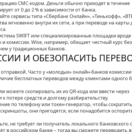
ерацию СМС‑кодом. Деньги обычно приходят в течение
рует от 0 до 2 % в зависимости от банка.
йте сервисы типа «Сбербанк Онлайн», «Тинькофф», «ВТ
ва мгновенно внутри их сети, а при переводе на карты 
са.
истема SWIFT или специализированные площадки вроде 
ы и комиссии. Wise, например, обещает честный курс без
 чем у традиционных банков.
ССИИ И ОБЕЗОПАСИТЬ ПЕРЕВ
 отправкой. Часто у «молодых» онлайн‑банков комиссии
аличие бесплатных переводов между клиентами одного б
ли можете скопировать их из QR‑кода или ввести через
 к потере средств и долгому разбирательству.
ние по телефону или токен‑генератор, чтобы сократить
скриншоты, они пригодятся, если понадобится оспорит
ьте, не требует ли получатель локального банковского с
т в российском банке – тогда вы сможете переводить в