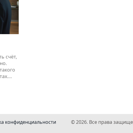
ь счёт,
но.
такого
тах.
н для
.
ь.
ишней
ка конфиденциальности
© 2026. Все права защище