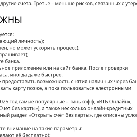
другие счета. Третье – меньше рисков, связанных с утер
УЖНЫ
уется:
дающий личность);
ен, но может ускорить процесс);
прашивает);
е банка.
ьное приложение или на сайт банка. После проверки
са, иногда даже быстрее.
е предоставить возможность снятия наличных через ба
азать карту позже, а пока пользоваться электронными
2025 год самые популярные – Тинькофф, «ВТБ Онлайн»,
чет без карты»), а также несколько онлайн‑кредитных
ный раздел «Открыть счёт без карты», где описаны усло
ите внимание на такие параметры:
елают её бесплатно);