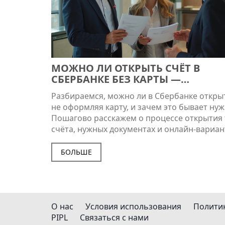
МОЖНО ЛИ ОТКРЫТЬ СЧЁТ В
СБЕРБАНКЕ БЕЗ КАРТЫ —
РАЗБИРАЕМСЯ ПО ШАГАМ
Разбираемся, можно ли в Сбербанке открыт
не оформляя карту, и зачем это бывает нуж
Пошагово расскажем о процессе открытия 
счёта, нужных документах и онлайн-вариан
Укажем реальные советы, если сервис нуже
хранения денег, переводов или накоплений
БОЛЬШЕ
Осветим плюсы и подводные камни такого
решения, чтобы вы точно знали, чего ждат
Главное — четкие инструкции и никакой л
воды.
О нас
Условия использования
Полити
PIPL
Связаться с нами