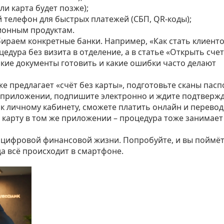
и карта будет позже);
 телефон для быстрых платежей (СБП, QR‑коды);
ионным продуктам.
збираем конкретные банки. Например, «Как стать клиент
едура без визита в отделение, а в статье «Открыть счет
акие документы готовить и какие ошибки часто делают
е предлагает «счёт без карты», подготовьте сканы пасп
в приложении, подпишите электронно и ждите подтверж
 к личному кабинету, сможете платить онлайн и перево
е карту в том же приложении – процедура тоже занимает
й цифровой финансовой жизни. Попробуйте, и вы поймёт
а всё происходит в смартфоне.