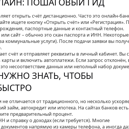
НЛАЙН: ПОШАГОВЫЙ ГИД
ляет открыть счёт дистанционно. Часто это онлайн‑бан
сайте ищете кнопку «Открыть счёт» или «Регистрация». 
 рождения, паспортные данные и контактный телефон.
или сайт – обычно это скан паспорта и ИНН. Некоторые
за коммунальные услуги). После подачи заявки вы полу
.
ает счёт и отправляет реквизиты в личный кабинет. Вы 
карты и включить автоплатежи. Если запрос отклонён, 
 это несоответствие данных или неполный набор докуме
НУЖНО ЗНАТЬ, ЧТОБЫ
БЫСТРО
не отличается от традиционного, но несколько ускоряе
й займ, автокредит или ипотека. На сайтах банков есть
учите предварительный процент.
Н и справку о доходах (если требуется). Многие
 документов напрямую из камеры телефона, а иногда д