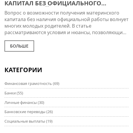
КАПИТАЛ БЕЗ ОФИЦИАЛЬНОГО
ТРУДОУСТРОЙСТВА
Вопрос о возможности получения материнского
капитала без наличия официальной работы волнует
многих молодых родителей. В статье
рассматриваются условия и нюансы, позволяющие
безработным родителям воспользоваться
государственной поддержкой. Разбираются
БОЛЬШЕ
возможные варианты оформления пособий,
требуемые документы и ограничения программы.
Плюс, обсуждаются истории успеха семей, которые
КАТЕГОРИИ
уже воспользовались материнским капиталом, не
имея официального трудоустройства. Это может
Финансовая грамотность
(69)
помочь многим семьям улучшить материальное
положение и планы на будущее.
Банки
(55)
Личные финансы
(30)
Банковские переводы
(26)
Социальные выплаты
(19)