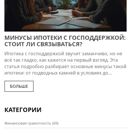
МИНУСЫ ИПОТЕКИ С ГОСПОДДЕРЖКОЙ:
СТОИТ ЛИ СВЯЗЫВАТЬСЯ?
Ипотека с господдержкой звучит заманчиво, но не
всё так гладко, как кажется на первый взгляд. Эта
статья подробно разбирает основные минусы такой
ипотеки: от подводных камней в условиях до
реальных финансовых рисков. Узнай, как на самом
деле работают эти программы и с чем сталкиваются
БОЛЬШЕ
обычные семьи. Делимся фактами, советами и
примерами из свежих ситуаций рынка. Знание этих
нюансов поможет тебе избежать ненужных трат и
КАТЕГОРИИ
неприятных неожиданностей.
Финансовая грамотность
(69)