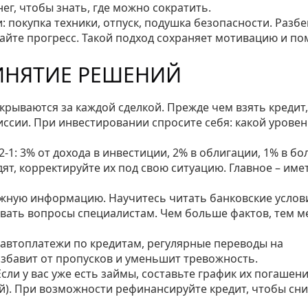
нег, чтобы знать, где можно сократить.
: покупка техники, отпуск, подушка безопасности. Разбе
йте прогресс. Такой подход сохраняет мотивацию и по
ИНЯТИЕ РЕШЕНИЙ
крываются за каждой сделкой. Прежде чем взять кредит,
иссии. При инвестировании спросите себя: какой урове
‑1: 3% от дохода в инвестиции, 2% в облигации, 1% в бо
ят, корректируйте их под свою ситуацию. Главное – име
ужную информацию. Научитесь читать банковские услов
авать вопросы специалистам. Чем больше фактов, тем 
 автоплатежи по кредитам, регулярные переводы на
избавит от пропусков и уменьшит тревожность.
сли у вас уже есть займы, составьте график их погашени
ой). При возможности рефинансируйте кредит, чтобы сн