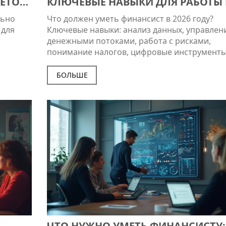
ЧЕТОВ
КЛЮЧЕВЫЕ НАВЫКИ ДЛЯ РАБОТЫ 
ФИНАНСАХ
льно
Что должен уметь финансист в 2026 году?
 для
Ключевые навыки: анализ данных, управлен
денежными потоками, работа с рисками,
понимание налогов, цифровые инструменты
этика. Это не про бухгалтерию - это про стр
БОЛЬШЕ
ЧТО НУЖНО УМЕТЬ ФИНАНСИСТУ: