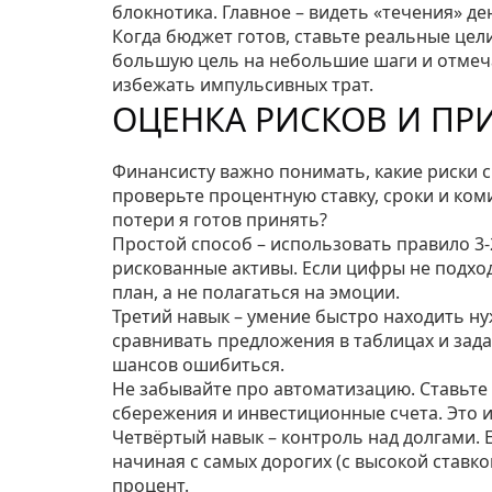
блокнотика. Главное – видеть «течения» де
Когда бюджет готов, ставьте реальные цели
большую цель на небольшие шаги и отмеча
избежать импульсивных трат.
ОЦЕНКА РИСКОВ И ПР
Финансисту важно понимать, какие риски с
проверьте процентную ставку, сроки и ком
потери я готов принять?
Простой способ – использовать правило 3‑2
рискованные активы. Если цифры не подход
план, а не полагаться на эмоции.
Третий навык – умение быстро находить н
сравнивать предложения в таблицах и зад
шансов ошибиться.
Не забывайте про автоматизацию. Ставьте
сбережения и инвестиционные счета. Это 
Четвёртый навык – контроль над долгами. Е
начиная с самых дорогих (с высокой ставк
процент.