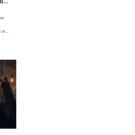
В
ие
 и
атегию.